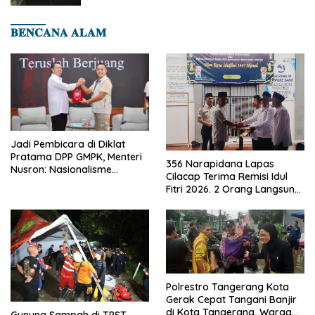
𝐁𝐄𝐍𝐂𝐀𝐍𝐀 𝐀𝐋𝐀𝐌
Jadi Pembicara di Diklat
Pratama DPP GMPK, Menteri
356 Narapidana Lapas
Nusron: Nasionalisme
Cilacap Terima Remisi Idul
Menjadikan Bangsa yang
Fitri 2026. 2 Orang Langsung
Kuat
Bebas
Polrestro Tangerang Kota
Gerak Cepat Tangani Banjir
di Kota Tangerang, Warga