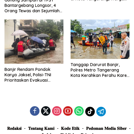
Gunung Sampah di TPST
Dievakuasi dan Didirikan
Bantargebang Longsor, 4
Posko Siaga
Orang Tewas dan Sejumlah
Truk Tertimbun
Tanggap Darurat Banjir,
Banjir Rendam Pondok
Polres Metro Tangerang
Karya Jaksel, Polisi-TNI
Kota Kerahkan Perahu Karet
Prioritaskan Evakuasi
Evakuasi Warga Jatiuwung
Kelompok Rentan
𝐑𝐞𝐝𝐚𝐤𝐬𝐢
𝐓𝐞𝐧𝐭𝐚𝐧𝐠 𝐊𝐚𝐦𝐢
𝐊𝐨𝐝𝐞 𝐄𝐭𝐢𝐤
𝐏𝐞𝐝𝐨𝐦𝐚𝐧 𝐌𝐞𝐝𝐢𝐚 𝐒𝐢𝐛𝐞𝐫