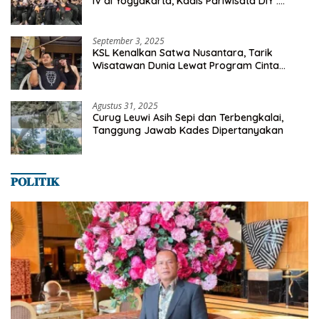
IV di Yogyakarta, Kadis Pariwisata DIY :
Milyaran Rupiah Dibelanjakan Ribuan Alumni
SMANSA Makassar
September 3, 2025
KSL Kenalkan Satwa Nusantara, Tarik
Wisatawan Dunia Lewat Program Cinta
Satwa
Agustus 31, 2025
Curug Leuwi Asih Sepi dan Terbengkalai,
Tanggung Jawab Kades Dipertanyakan
𝐏𝐎𝐋𝐈𝐓𝐈𝐊