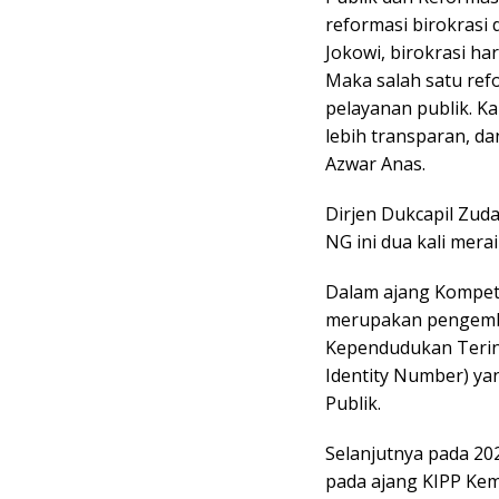
reformasi birokrasi 
Jokowi, birokrasi h
Maka salah satu refo
pelayanan publik. Ka
lebih transparan, d
Azwar Anas.
Dirjen Dukcapil Zuda
NG ini dua kali mera
Dalam ajang Kompetis
merupakan pengemban
Kependudukan Terin
Identity Number) ya
Publik.
Selanjutnya pada 20
pada ajang KIPP Ke