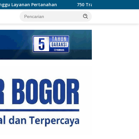
n
750 Tramadol dan 1.035 Hexymer Disita Polisi di Negla
tutup