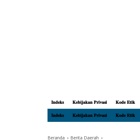
𝐈𝐧𝐝𝐞𝐤𝐬
𝐊𝐞𝐛𝐢𝐣𝐚𝐤𝐚𝐧 𝐏𝐫𝐢𝐯𝐚𝐬𝐢
𝐊𝐨𝐝𝐞 𝐄𝐭𝐢𝐤
𝐈𝐧𝐝𝐞𝐤𝐬
𝐊𝐞𝐛𝐢𝐣𝐚𝐤𝐚𝐧 𝐏𝐫𝐢𝐯𝐚𝐬𝐢
𝐊𝐨𝐝𝐞 𝐄𝐭𝐢𝐤
Beranda
Berita Daerah