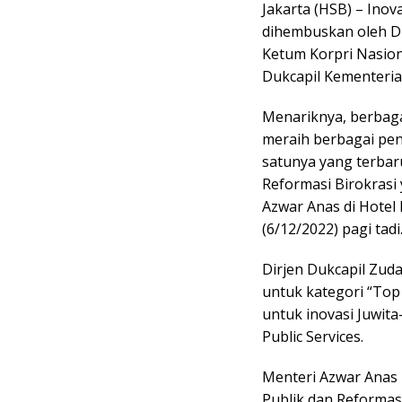
Jakarta (HSB) – Inova
dihembuskan oleh Di
Ketum Korpri Nasiona
Dukcapil Kementeria
Menariknya, berbaga
meraih berbagai pen
satunya yang terbar
Reformasi Birokrasi
Azwar Anas di Hotel 
(6/12/2022) pagi tadi
Dirjen Dukcapil Zud
untuk kategori “Top 
untuk inovasi Juwita
Public Services.
Menteri Azwar Anas
Publik dan Reformas