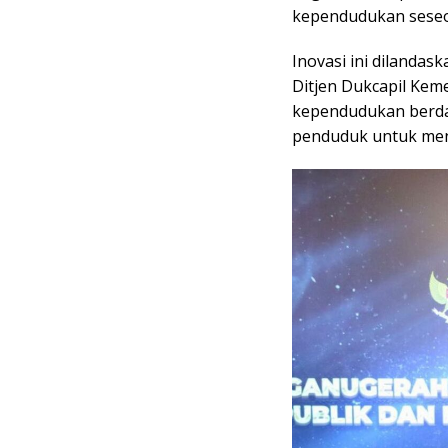
kependudukan seseor
Inovasi ini diland
Ditjen Dukcapil Kem
kependudukan berda
penduduk untuk mend