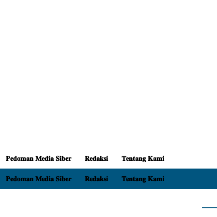
𝐏𝐞𝐝𝐨𝐦𝐚𝐧 𝐌𝐞𝐝𝐢𝐚 𝐒𝐢𝐛𝐞𝐫
𝐑𝐞𝐝𝐚𝐤𝐬𝐢
𝐓𝐞𝐧𝐭𝐚𝐧𝐠 𝐊𝐚𝐦𝐢
𝐏𝐞𝐝𝐨𝐦𝐚𝐧 𝐌𝐞𝐝𝐢𝐚 𝐒𝐢𝐛𝐞𝐫
𝐑𝐞𝐝𝐚𝐤𝐬𝐢
𝐓𝐞𝐧𝐭𝐚𝐧𝐠 𝐊𝐚𝐦𝐢