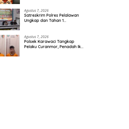
Etomidate dari Seorang Pria
Agustus 7, 2026
Satreskrim Polres Pelalawan
Ungkap dan Tahan 1
Tersangka Kasus Tindak
Pidana Karhutla di Kerumutan
Agustus 7, 2026
Polsek Karawaci Tangkap
Pelaku Curanmor, Penadah Ikut
Diamankan