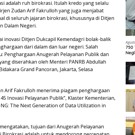
si adalah ruh birokrasi. Itulah kredo yang selalu
rjen Zudan Arif Fakrulloh yang juga menjabat
l di seluruh jajaran birokrasi, khususnya di Ditjen
n Dalam Negeri.
i inovasi Ditjen Dukcapil Kemendagri bolak-balik
Agust
ghargaan dari dalam dan luar negeri. Salah
750 
Negl
u: Penghargaan Anugerah Pelayanan Publik dan
 yang diserahkan oleh Menteri PANRB Abdullah
Bidakara Grand Pancoran, Jakarta, Selasa
.
an Arif Fakrulloh menerima piagam penghargaan
45 Inovasi Pelayanan Publik”, Klaster Kementerian,
-NG: The Next Generation of Data Utilization in
 mengatakan, tujuan dari Anugerah Pelayanan
i Birokrasi adalah untuk mendorong percepatan