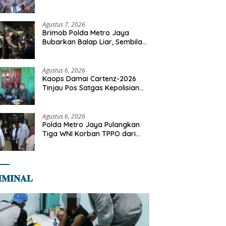
Dilaksanakan Secara
Profesional dan Transparan
Agustus 7, 2026
Brimob Polda Metro Jaya
Bubarkan Balap Liar, Sembilan
Motor Diamankan di Jakarta
Timur
Agustus 6, 2026
Kaops Damai Cartenz-2026
Tinjau Pos Satgas Kepolisian
Ops Damai Cartenz di Sinak,
Perkuat Pendekatan Humanis
Bersama Masyarakat
Agustus 6, 2026
Polda Metro Jaya Pulangkan
Tiga WNI Korban TPPO dari
Libya
𝐌𝐈𝐍𝐀𝐋