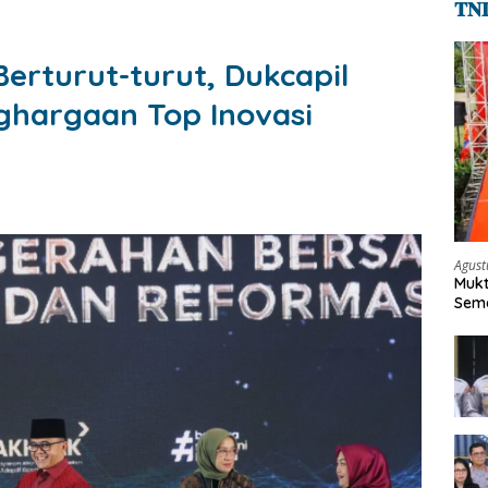
𝐓𝐍
erturut-turut, Dukcapil
ghargaan Top Inovasi
Agust
Mukt
Sema
Keh