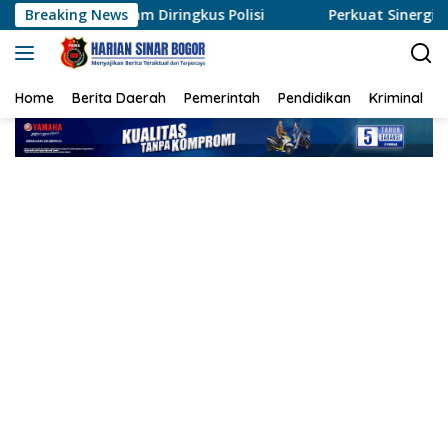
Langsung
m Diringkus Polisi
Breaking News
Perkuat Sinergi, Polres Rohil Duku
ke
konten
Home
Berita Daerah
Pemerintah
Pendidikan
Kriminal