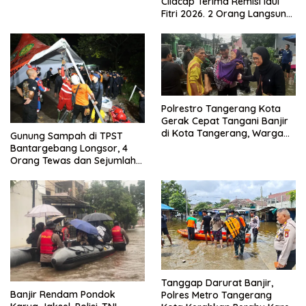
Cilacap Terima Remisi Idul
Menjadikan Bangsa yang
Fitri 2026. 2 Orang Langsung
Kuat
Bebas
Polrestro Tangerang Kota
Gerak Cepat Tangani Banjir
di Kota Tangerang, Warga
Gunung Sampah di TPST
Dievakuasi dan Didirikan
Bantargebang Longsor, 4
Posko Siaga
Orang Tewas dan Sejumlah
Truk Tertimbun
Tanggap Darurat Banjir,
Banjir Rendam Pondok
Polres Metro Tangerang