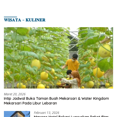
𝐖𝐈𝐒𝐀𝐓𝐀 – 𝐊𝐔𝐋𝐈𝐍𝐄𝐑
Maret 20, 2026
Intip Jadwal Buka Taman Buah Mekarsari & Water Kingdom
Mekarsari Pada Libur Lebaran
Februari 13, 2026
Maxone Hotel Bekasi Luncurkan Paket Iftar