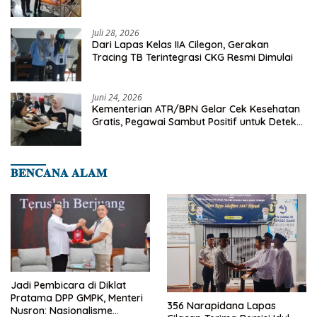
Binaan Dapatkan Rujukan Medis ke RSUD
Cilegon
Juli 28, 2026
Dari Lapas Kelas IIA Cilegon, Gerakan
Tracing TB Terintegrasi CKG Resmi Dimulai
Juni 24, 2026
Kementerian ATR/BPN Gelar Cek Kesehatan
Gratis, Pegawai Sambut Positif untuk Deteksi
Dini Penyakit
𝐁𝐄𝐍𝐂𝐀𝐍𝐀 𝐀𝐋𝐀𝐌
Jadi Pembicara di Diklat
Pratama DPP GMPK, Menteri
356 Narapidana Lapas
Nusron: Nasionalisme