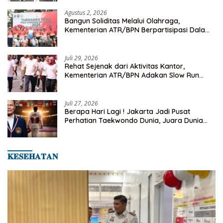
Agustus 2, 2026
Bangun Soliditas Melalui Olahraga,
Kementerian ATR/BPN Berpartisipasi Dalam
Turnamen Tenis Piala Gubernur DKI Jakarta
2026
Juli 29, 2026
Rehat Sejenak dari Aktivitas Kantor,
Kementerian ATR/BPN Adakan Slow Run
Rutin Sepulang Kerja
Juli 27, 2026
Berapa Hari Lagi ! Jakarta Jadi Pusat
Perhatian Taekwondo Dunia, Juara Dunia
Hingga Kampiun Asia Siap Berlaga di 8th
Asian Taekwondo Indonesia Open 2026
𝐊𝐄𝐒𝐄𝐇𝐀𝐓𝐀𝐍