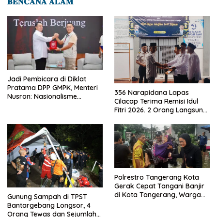
𝐁𝐄𝐍𝐂𝐀𝐍𝐀 𝐀𝐋𝐀𝐌
Jadi Pembicara di Diklat
Pratama DPP GMPK, Menteri
356 Narapidana Lapas
Nusron: Nasionalisme
Cilacap Terima Remisi Idul
Menjadikan Bangsa yang
Fitri 2026. 2 Orang Langsung
Kuat
Bebas
Polrestro Tangerang Kota
Gerak Cepat Tangani Banjir
di Kota Tangerang, Warga
Gunung Sampah di TPST
Dievakuasi dan Didirikan
Bantargebang Longsor, 4
Posko Siaga
Orang Tewas dan Sejumlah