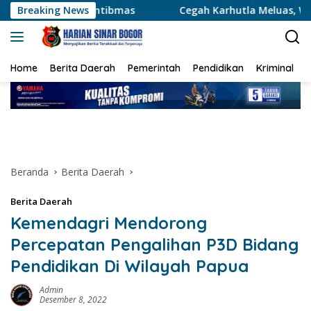
Langsung
bmas
Breaking News
Cegah Karhutla Meluas, Wakapolda Riau dan Irda
ke
konten
Home
Berita Daerah
Pemerintah
Pendidikan
Kriminal
Beranda
Berita Daerah
Berita Daerah
Kemendagri Mendorong
Percepatan Pengalihan P3D Bidang
Pendidikan Di Wilayah Papua
Admin
Desember 8, 2022