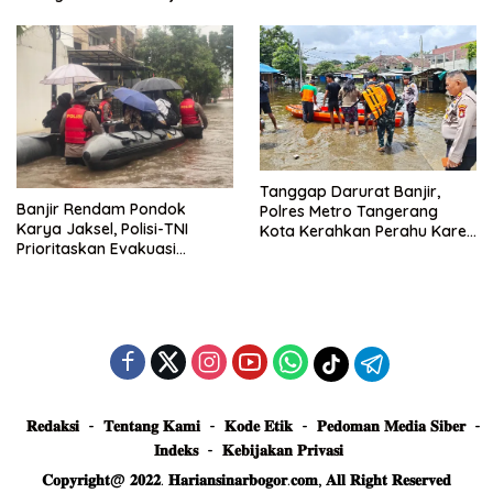
Truk Tertimbun
Tanggap Darurat Banjir,
Banjir Rendam Pondok
Polres Metro Tangerang
Karya Jaksel, Polisi-TNI
Kota Kerahkan Perahu Karet
Prioritaskan Evakuasi
Evakuasi Warga Jatiuwung
Kelompok Rentan
𝐑𝐞𝐝𝐚𝐤𝐬𝐢
𝐓𝐞𝐧𝐭𝐚𝐧𝐠 𝐊𝐚𝐦𝐢
𝐊𝐨𝐝𝐞 𝐄𝐭𝐢𝐤
𝐏𝐞𝐝𝐨𝐦𝐚𝐧 𝐌𝐞𝐝𝐢𝐚 𝐒𝐢𝐛𝐞𝐫
𝐈𝐧𝐝𝐞𝐤𝐬
𝐊𝐞𝐛𝐢𝐣𝐚𝐤𝐚𝐧 𝐏𝐫𝐢𝐯𝐚𝐬𝐢
𝐂𝐨𝐩𝐲𝐫𝐢𝐠𝐡𝐭@ 𝟐𝟎𝟐𝟐. 𝐇𝐚𝐫𝐢𝐚𝐧𝐬𝐢𝐧𝐚𝐫𝐛𝐨𝐠𝐨𝐫.𝐜𝐨𝐦, 𝐀𝐥𝐥 𝐑𝐢𝐠𝐡𝐭 𝐑𝐞𝐬𝐞𝐫𝐯𝐞𝐝