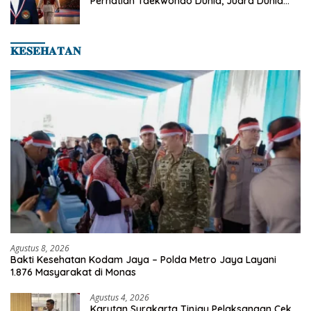
Perhatian Taekwondo Dunia, Juara Dunia
Hingga Kampiun Asia Siap Berlaga di 8th
Asian Taekwondo Indonesia Open 2026
𝐊𝐄𝐒𝐄𝐇𝐀𝐓𝐀𝐍
Agustus 8, 2026
Bakti Kesehatan Kodam Jaya – Polda Metro Jaya Layani
1.876 Masyarakat di Monas
Agustus 4, 2026
Karutan Surakarta Tinjau Pelaksanaan Cek