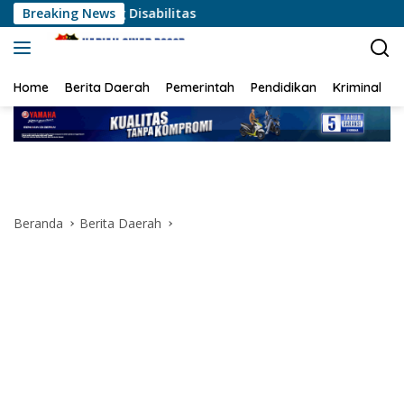
Langsung
andang Disabilitas
Breaking News
ke
konten
Home
Berita Daerah
Pemerintah
Pendidikan
Kriminal
Beranda
Berita Daerah