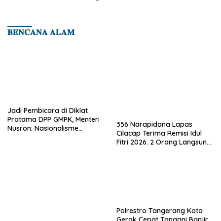
Dini Penyakit
𝐁𝐄𝐍𝐂𝐀𝐍𝐀 𝐀𝐋𝐀𝐌
Jadi Pembicara di Diklat
Pratama DPP GMPK, Menteri
356 Narapidana Lapas
Nusron: Nasionalisme
Cilacap Terima Remisi Idul
Menjadikan Bangsa yang
Fitri 2026. 2 Orang Langsung
Kuat
Bebas
Polrestro Tangerang Kota
Gerak Cepat Tangani Banjir