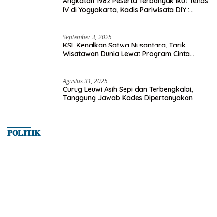
Angkatan 1982 Peserta Terbanyak Ikut Tenas
IV di Yogyakarta, Kadis Pariwisata DIY :
Milyaran Rupiah Dibelanjakan Ribuan Alumni
SMANSA Makassar
September 3, 2025
KSL Kenalkan Satwa Nusantara, Tarik
Wisatawan Dunia Lewat Program Cinta
Satwa
Agustus 31, 2025
Curug Leuwi Asih Sepi dan Terbengkalai,
Tanggung Jawab Kades Dipertanyakan
𝐏𝐎𝐋𝐈𝐓𝐈𝐊