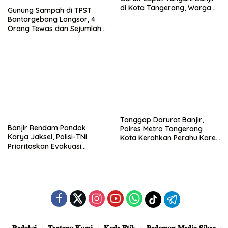
di Kota Tangerang, Warga
Gunung Sampah di TPST
Dievakuasi dan Didirikan
Bantargebang Longsor, 4
Posko Siaga
Orang Tewas dan Sejumlah
Truk Tertimbun
Tanggap Darurat Banjir,
Banjir Rendam Pondok
Polres Metro Tangerang
Karya Jaksel, Polisi-TNI
Kota Kerahkan Perahu Karet
Prioritaskan Evakuasi
Evakuasi Warga Jatiuwung
Kelompok Rentan