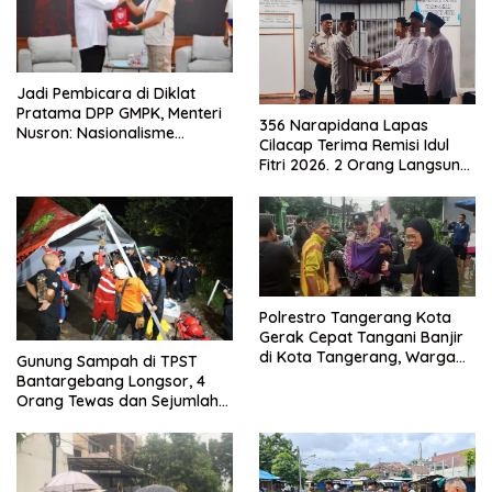
Jadi Pembicara di Diklat
Pratama DPP GMPK, Menteri
356 Narapidana Lapas
Nusron: Nasionalisme
Cilacap Terima Remisi Idul
Menjadikan Bangsa yang
Fitri 2026. 2 Orang Langsung
Kuat
Bebas
Polrestro Tangerang Kota
Gerak Cepat Tangani Banjir
di Kota Tangerang, Warga
Gunung Sampah di TPST
Dievakuasi dan Didirikan
Bantargebang Longsor, 4
Posko Siaga
Orang Tewas dan Sejumlah
Truk Tertimbun