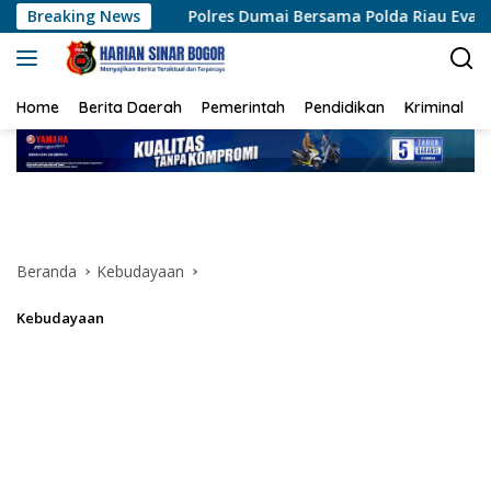
Langsung
Polres Dumai Bersama Polda Riau Evakuasi Lansia Sakit Mena
Breaking News
ke
konten
Home
Berita Daerah
Pemerintah
Pendidikan
Kriminal
Beranda
Kebudayaan
Kebudayaan