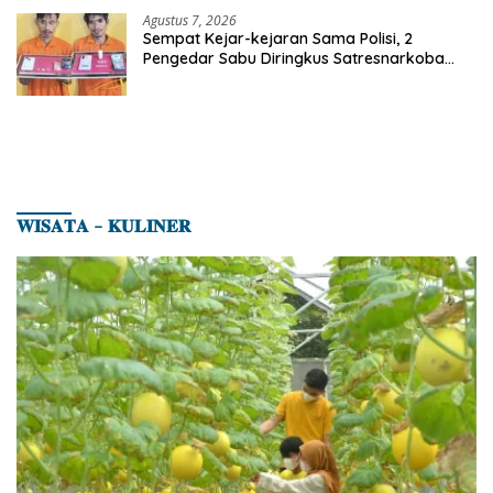
Agustus 7, 2026
Sempat Kejar-kejaran Sama Polisi, 2
Pengedar Sabu Diringkus Satresnarkoba
Polres Inhu
𝐖𝐈𝐒𝐀𝐓𝐀 – 𝐊𝐔𝐋𝐈𝐍𝐄𝐑