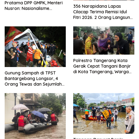
Pratama DPP GMPK, Menteri
356 Narapidana Lapas
Nusron: Nasionalisme
Cilacap Terima Remisi Idul
Menjadikan Bangsa yang
Fitri 2026. 2 Orang Langsung
Kuat
Bebas
Polrestro Tangerang Kota
Gerak Cepat Tangani Banjir
di Kota Tangerang, Warga
Gunung Sampah di TPST
Dievakuasi dan Didirikan
Bantargebang Longsor, 4
Posko Siaga
Orang Tewas dan Sejumlah
Truk Tertimbun