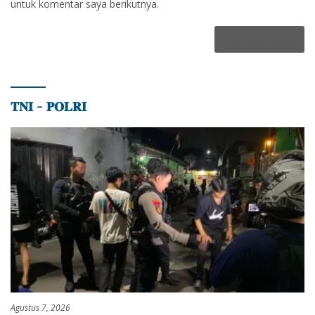
untuk komentar saya berikutnya.
𝐓𝐍𝐈 – 𝐏𝐎𝐋𝐑𝐈
Agustus 7, 2026