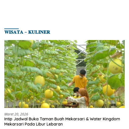
𝐖𝐈𝐒𝐀𝐓𝐀 – 𝐊𝐔𝐋𝐈𝐍𝐄𝐑
Maret 20, 2026
Intip Jadwal Buka Taman Buah Mekarsari & Water Kingdom
Mekarsari Pada Libur Lebaran