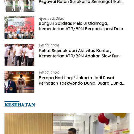
Pegawai Rutan Surakarta Semangat Ikuti
Senam Pagi
Agustus 2, 2026
Bangun Soliditas Melalui Olahraga,
Kementerian ATR/BPN Berpartisipasi Dalam
Turnamen Tenis Piala Gubernur DKI Jakarta
2026
Juli 29, 2026
Rehat Sejenak dari Aktivitas Kantor,
Kementerian ATR/BPN Adakan Slow Run
Rutin Sepulang Kerja
Juli 27, 2026
Berapa Hari Lagi ! Jakarta Jadi Pusat
Perhatian Taekwondo Dunia, Juara Dunia
Hingga Kampiun Asia Siap Berlaga di 8th
Asian Taekwondo Indonesia Open 2026
𝐊𝐄𝐒𝐄𝐇𝐀𝐓𝐀𝐍