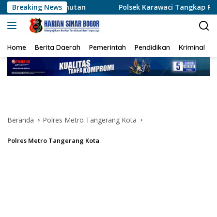
Langsung
umutan
Breaking News
Polsek Karawaci Tangkap Pelaku Curanmor, Pen
ke
konten
Home
Berita Daerah
Pemerintah
Pendidikan
Kriminal
Beranda
Polres Metro Tangerang Kota
Polres Metro Tangerang Kota