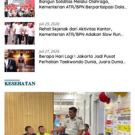
Bangun Soliditas Melalui Olahraga,
Kementerian ATR/BPN Berpartisipasi Dalam
Turnamen Tenis Piala Gubernur DKI Jakarta
2026
Juli 29, 2026
Rehat Sejenak dari Aktivitas Kantor,
Kementerian ATR/BPN Adakan Slow Run
Rutin Sepulang Kerja
Juli 27, 2026
Berapa Hari Lagi ! Jakarta Jadi Pusat
Perhatian Taekwondo Dunia, Juara Dunia
Hingga Kampiun Asia Siap Berlaga di 8th
Asian Taekwondo Indonesia Open 2026
𝐊𝐄𝐒𝐄𝐇𝐀𝐓𝐀𝐍