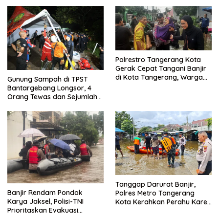
Bebas
Polrestro Tangerang Kota
Gerak Cepat Tangani Banjir
di Kota Tangerang, Warga
Gunung Sampah di TPST
Dievakuasi dan Didirikan
Bantargebang Longsor, 4
Posko Siaga
Orang Tewas dan Sejumlah
Truk Tertimbun
Tanggap Darurat Banjir,
Banjir Rendam Pondok
Polres Metro Tangerang
Karya Jaksel, Polisi-TNI
Kota Kerahkan Perahu Karet
Prioritaskan Evakuasi
Evakuasi Warga Jatiuwung
Kelompok Rentan