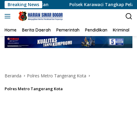
Langsung
tan
Breaking News
Polsek Karawaci Tangkap Pelaku Curanmor, Penad
ke
konten
Home
Berita Daerah
Pemerintah
Pendidikan
Kriminal
Beranda
Polres Metro Tangerang Kota
Polres Metro Tangerang Kota