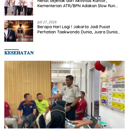
Rehat Sejenak dari Aktivitas Kantor,
Kementerian ATR/BPN Adakan Slow Run
Rutin Sepulang Kerja
Juli 27, 2026
Berapa Hari Lagi ! Jakarta Jadi Pusat
Perhatian Taekwondo Dunia, Juara Dunia
Hingga Kampiun Asia Siap Berlaga di 8th
Asian Taekwondo Indonesia Open 2026
𝐊𝐄𝐒𝐄𝐇𝐀𝐓𝐀𝐍