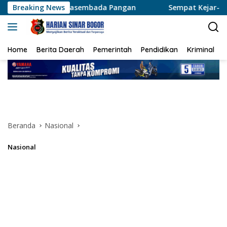
Langsung
al Swasembada Pangan
Breaking News
Sempat Kejar-kejaran Sama Polis
ke
konten
Home
Berita Daerah
Pemerintah
Pendidikan
Kriminal
Beranda
Nasional
Nasional