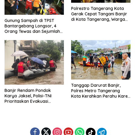
Polrestro Tangerang Kota
Gerak Cepat Tangani Banjir
di Kota Tangerang, Warga
Gunung Sampah di TPST
Dievakuasi dan Didirikan
Bantargebang Longsor, 4
Posko Siaga
Orang Tewas dan Sejumlah
Truk Tertimbun
Tanggap Darurat Banjir,
Banjir Rendam Pondok
Polres Metro Tangerang
Karya Jaksel, Polisi-TNI
Kota Kerahkan Perahu Karet
Prioritaskan Evakuasi
Evakuasi Warga Jatiuwung
Kelompok Rentan