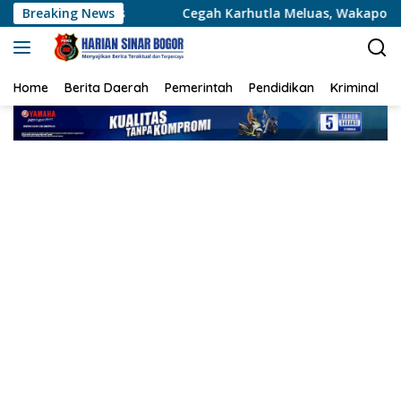
Langsung
Breaking News
Cegah Karhutla Meluas, Wakapolda Riau dan Irdam XIX/
ke
konten
Home
Berita Daerah
Pemerintah
Pendidikan
Kriminal