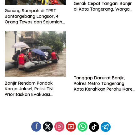
Gerak Cepat Tangani Banjir
di Kota Tangerang, Warga
Gunung Sampah di TPST
Dievakuasi dan Didirikan
Bantargebang Longsor, 4
Posko Siaga
Orang Tewas dan Sejumlah
Truk Tertimbun
Tanggap Darurat Banjir,
Banjir Rendam Pondok
Polres Metro Tangerang
Karya Jaksel, Polisi-TNI
Kota Kerahkan Perahu Karet
Prioritaskan Evakuasi
Evakuasi Warga Jatiuwung
Kelompok Rentan