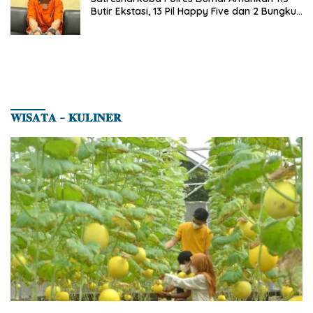
Butir Ekstasi, 13 Pil Happy Five dan 2 Bungkus
Etomidate dari Seorang Pria
𝐖𝐈𝐒𝐀𝐓𝐀 – 𝐊𝐔𝐋𝐈𝐍𝐄𝐑