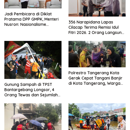
Jadi Pembicara di Diklat
Pratama DPP GMPK, Menteri
356 Narapidana Lapas
Nusron: Nasionalisme
Cilacap Terima Remisi Idul
Menjadikan Bangsa yang
Fitri 2026. 2 Orang Langsung
Kuat
Bebas
Polrestro Tangerang Kota
Gerak Cepat Tangani Banjir
di Kota Tangerang, Warga
Gunung Sampah di TPST
Dievakuasi dan Didirikan
Bantargebang Longsor, 4
Posko Siaga
Orang Tewas dan Sejumlah
Truk Tertimbun