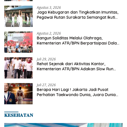
Agustus 3, 2026
Jaga Kebugaran dan Tingkatkan Imunitas,
Pegawai Rutan Surakarta Semangat Ikuti
Senam Pagi
Agustus 2, 2026
Bangun Soliditas Melalui Olahraga,
Kementerian ATR/BPN Berpartisipasi Dalam
Turnamen Tenis Piala Gubernur DKI Jakarta
2026
Juli 29, 2026
Rehat Sejenak dari Aktivitas Kantor,
Kementerian ATR/BPN Adakan Slow Run
Rutin Sepulang Kerja
Juli 27, 2026
Berapa Hari Lagi ! Jakarta Jadi Pusat
Perhatian Taekwondo Dunia, Juara Dunia
Hingga Kampiun Asia Siap Berlaga di 8th
Asian Taekwondo Indonesia Open 2026
𝐊𝐄𝐒𝐄𝐇𝐀𝐓𝐀𝐍