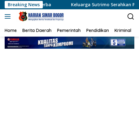
Langsung
erba
Breaking News
Keluarga Sutrimo Serahkan Proses Penelusuran P
ke
konten
Home
Berita Daerah
Pemerintah
Pendidikan
Kriminal