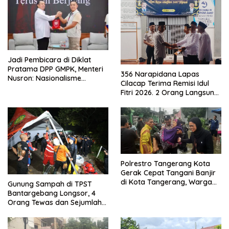
Jadi Pembicara di Diklat
Pratama DPP GMPK, Menteri
356 Narapidana Lapas
Nusron: Nasionalisme
Cilacap Terima Remisi Idul
Menjadikan Bangsa yang
Fitri 2026. 2 Orang Langsung
Kuat
Bebas
Polrestro Tangerang Kota
Gerak Cepat Tangani Banjir
di Kota Tangerang, Warga
Gunung Sampah di TPST
Dievakuasi dan Didirikan
Bantargebang Longsor, 4
Posko Siaga
Orang Tewas dan Sejumlah
Truk Tertimbun