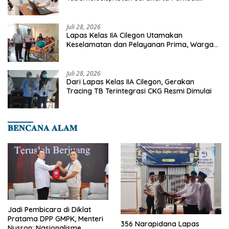
Deteksi Dini Penyakit Menular
Juli 28, 2026
Lapas Kelas IIA Cilegon Utamakan
Keselamatan dan Pelayanan Prima, Warga
Binaan Dapatkan Rujukan Medis ke RSUD
Cilegon
Juli 28, 2026
Dari Lapas Kelas IIA Cilegon, Gerakan
Tracing TB Terintegrasi CKG Resmi Dimulai
𝐁𝐄𝐍𝐂𝐀𝐍𝐀 𝐀𝐋𝐀𝐌
Jadi Pembicara di Diklat
Pratama DPP GMPK, Menteri
356 Narapidana Lapas
Nusron: Nasionalisme