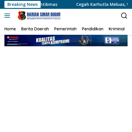
Langsung
ibmas
Breaking News
Cegah Karhutla Meluas, Wakapolda Riau dan Ird
ke
konten
Home
Berita Daerah
Pemerintah
Pendidikan
Kriminal