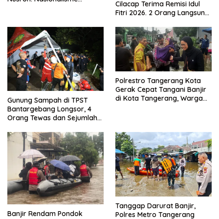
Cilacap Terima Remisi Idul
Menjadikan Bangsa yang
Fitri 2026. 2 Orang Langsung
Kuat
Bebas
Polrestro Tangerang Kota
Gerak Cepat Tangani Banjir
di Kota Tangerang, Warga
Gunung Sampah di TPST
Dievakuasi dan Didirikan
Bantargebang Longsor, 4
Posko Siaga
Orang Tewas dan Sejumlah
Truk Tertimbun
Tanggap Darurat Banjir,
Banjir Rendam Pondok
Polres Metro Tangerang