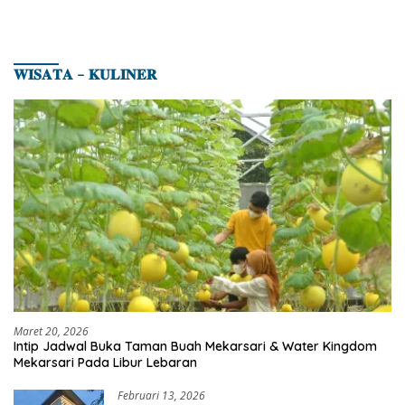
𝐖𝐈𝐒𝐀𝐓𝐀 – 𝐊𝐔𝐋𝐈𝐍𝐄𝐑
Maret 20, 2026
Intip Jadwal Buka Taman Buah Mekarsari & Water Kingdom
Mekarsari Pada Libur Lebaran
Februari 13, 2026