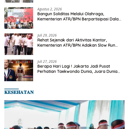
Agustus 2, 2026
Bangun Soliditas Melalui Olahraga,
Kementerian ATR/BPN Berpartisipasi Dalam
Turnamen Tenis Piala Gubernur DKI Jakarta
2026
Juli 29, 2026
Rehat Sejenak dari Aktivitas Kantor,
Kementerian ATR/BPN Adakan Slow Run
Rutin Sepulang Kerja
Juli 27, 2026
Berapa Hari Lagi ! Jakarta Jadi Pusat
Perhatian Taekwondo Dunia, Juara Dunia
Hingga Kampiun Asia Siap Berlaga di 8th
Asian Taekwondo Indonesia Open 2026
𝐊𝐄𝐒𝐄𝐇𝐀𝐓𝐀𝐍