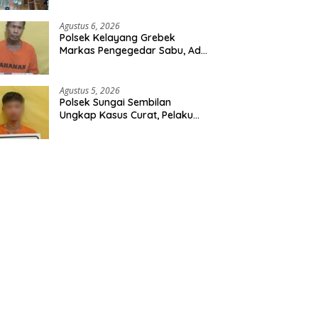
Ribuan Butir Tramadol dan
Hexymer Disita
Agustus 6, 2026
Polsek Kelayang Grebek
Markas Pengegedar Sabu, Ada
Lubang Tanah Untuk
Menyimpan Barang Bukti
Agustus 5, 2026
Polsek Sungai Sembilan
Ungkap Kasus Curat, Pelaku
dan Barang Bukti Berhasil
Diamankan