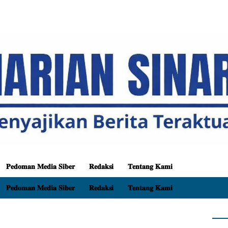
𝐏𝐞𝐝𝐨𝐦𝐚𝐧 𝐌𝐞𝐝𝐢𝐚 𝐒𝐢𝐛𝐞𝐫
𝐑𝐞𝐝𝐚𝐤𝐬𝐢
𝐓𝐞𝐧𝐭𝐚𝐧𝐠 𝐊𝐚𝐦𝐢
𝐏𝐞𝐝𝐨𝐦𝐚𝐧 𝐌𝐞𝐝𝐢𝐚 𝐒𝐢𝐛𝐞𝐫
𝐑𝐞𝐝𝐚𝐤𝐬𝐢
𝐓𝐞𝐧𝐭𝐚𝐧𝐠 𝐊𝐚𝐦𝐢