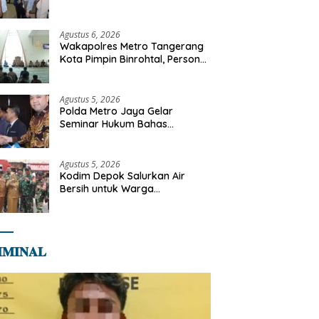
Libya
Agustus 6, 2026
Wakapolres Metro Tangerang
Kota Pimpin Binrohtal, Personel
Diajak Perkuat Integritas dan
Bekal Akhirat
Agustus 5, 2026
Polda Metro Jaya Gelar
Seminar Hukum Bahas
Perluasan Objek Praperadilan
dalam KUHAP Baru
Agustus 5, 2026
Kodim Depok Salurkan Air
Bersih untuk Warga
Terdampak Kekeringan di
Cipayung Jaya
𝐌𝐈𝐍𝐀𝐋