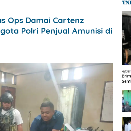
𝐓𝐍
as Ops Damai Cartenz
ta Polri Penjual Amunisi di
Agust
Brim
Semb