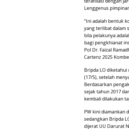
terafiliasi dengan j
Lenggenus pimpinan
“Ini adalah bentuk 
yang terlibat dalam 
bila pelakunya adala
bagi pengkhianat ins
Pol Dr. Faizal Ramad
Cartenz 2025 Kombes.
Bripda LO diketahui
(17/5), setelah men
Berdasarkan pengaku
sejak tahun 2017 da
kembali dilakukan ta
PW kini diamankan di
sedangkan Bripda LO
dijerat UU Darurat 