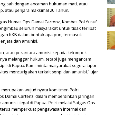
yang sah dengan ancaman hukuman mati, atau
p, atau penjara maksimal 20 Tahun.
tgas Humas Ops Damai Cartenz, Kombes Pol Yusuf
, mengimbau seluruh masyarakat untuk tidak terlibat
ngan KKB dalam bentuk apa pun, termasuk
senjata dan amunisi.
an, atau perantara amunisi kepada kelompok
anya melanggar hukum, tetapi juga mengancam
ipil di Papua. Kami minta masyarakat segera lapor
vitas mencurigakan terkait senpi dan amunisi,” ujar
i merupakan wujud nyata komitmen Polri,
ps Damai Cartenz, dalam membersihkan jaringan
n amunisi ilegal di Papua. Polri melalui Satgas Ops
 terus memperkuat pengawasan internal dan