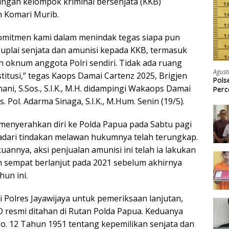
aringan kelompok kriminal bersenjata (KKB)
 Komari Murib.
komitmen kami dalam menindak tegas siapa pun
suplai senjata dan amunisi kepada KKB, termasuk
h oknum anggota Polri sendiri. Tidak ada ruang
Agust
titusi,” tegas Kaops Damai Cartenz 2025, Brigjen
Pols
hani, S.Sos., S.I.K., M.H. didampingi Wakaops Damai
Per
Pria
 Pol. Adarma Sinaga, S.I.K., M.Hum. Senin (19/5).
 menyerahkan diri ke Polda Papua pada Sabtu pagi
yadari tindakan melawan hukumnya telah terungkap.
annya, aksi penjualan amunisi ini telah ia lakukan
n sempat berlanjut pada 2021 sebelum akhirnya
hun ini.
 Polres Jayawijaya untuk pemeriksaan lanjutan,
 resmi ditahan di Rutan Polda Papua. Keduanya
No. 12 Tahun 1951 tentang kepemilikan senjata dan