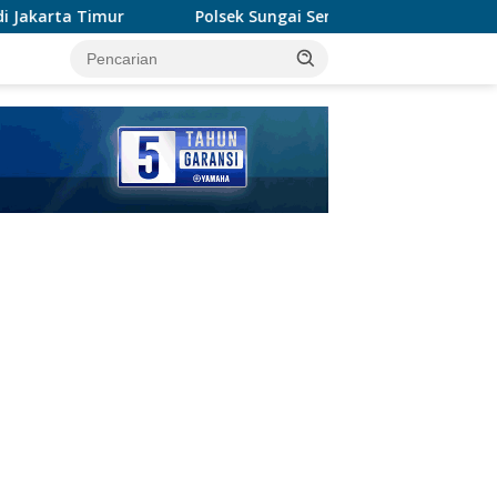
Polsek Sungai Sembilan Ungkap Kasus Dugaan Percobaan Pe
tutup