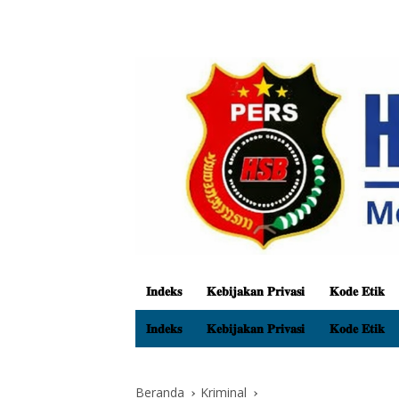
𝐈𝐧𝐝𝐞𝐤𝐬
𝐊𝐞𝐛𝐢𝐣𝐚𝐤𝐚𝐧 𝐏𝐫𝐢𝐯𝐚𝐬𝐢
𝐊𝐨𝐝𝐞 𝐄𝐭𝐢𝐤
𝐈𝐧𝐝𝐞𝐤𝐬
𝐊𝐞𝐛𝐢𝐣𝐚𝐤𝐚𝐧 𝐏𝐫𝐢𝐯𝐚𝐬𝐢
𝐊𝐨𝐝𝐞 𝐄𝐭𝐢𝐤
Beranda
Kriminal