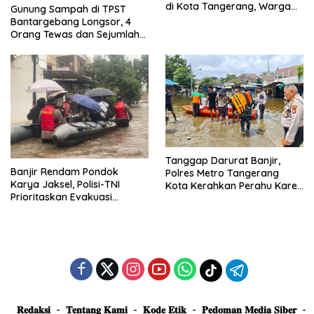
di Kota Tangerang, Warga
Gunung Sampah di TPST
Dievakuasi dan Didirikan
Bantargebang Longsor, 4
Posko Siaga
Orang Tewas dan Sejumlah
Truk Tertimbun
Tanggap Darurat Banjir,
Banjir Rendam Pondok
Polres Metro Tangerang
Karya Jaksel, Polisi-TNI
Kota Kerahkan Perahu Karet
Prioritaskan Evakuasi
Evakuasi Warga Jatiuwung
Kelompok Rentan
𝐑𝐞𝐝𝐚𝐤𝐬𝐢
𝐓𝐞𝐧𝐭𝐚𝐧𝐠 𝐊𝐚𝐦𝐢
𝐊𝐨𝐝𝐞 𝐄𝐭𝐢𝐤
𝐏𝐞𝐝𝐨𝐦𝐚𝐧 𝐌𝐞𝐝𝐢𝐚 𝐒𝐢𝐛𝐞𝐫