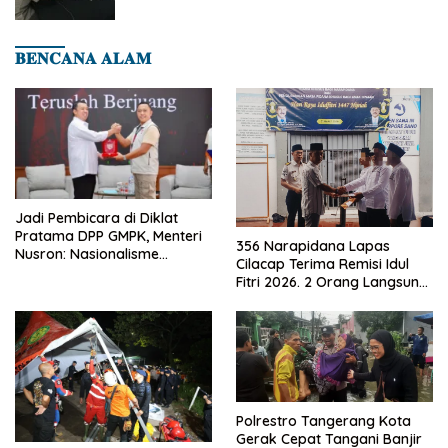
Dini Penyakit
𝐁𝐄𝐍𝐂𝐀𝐍𝐀 𝐀𝐋𝐀𝐌
Jadi Pembicara di Diklat
Pratama DPP GMPK, Menteri
356 Narapidana Lapas
Nusron: Nasionalisme
Cilacap Terima Remisi Idul
Menjadikan Bangsa yang
Fitri 2026. 2 Orang Langsung
Kuat
Bebas
Polrestro Tangerang Kota
Gerak Cepat Tangani Banjir