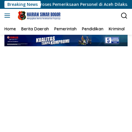
Langsung
oses Pemeriksaan Personel di Aceh Dilaksanakan Secara Profesio
Breaking News
ke
konten
Home
Berita Daerah
Pemerintah
Pendidikan
Kriminal