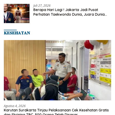
Juli 27, 2026
Berapa Hari Lagi ! Jakarta Jadi Pusat
Perhatian Taekwondo Dunia, Juara Dunia
Hingga Kampiun Asia Siap Berlaga di 8th
Asian Taekwondo Indonesia Open 2026
𝐊𝐄𝐒𝐄𝐇𝐀𝐓𝐀𝐍
Agustus 4, 2026
Karutan Surakarta Tinjau Pelaksanaan Cek Kesehatan Gratis
dan Skrining TBC, 500 Orang Telah Disasar