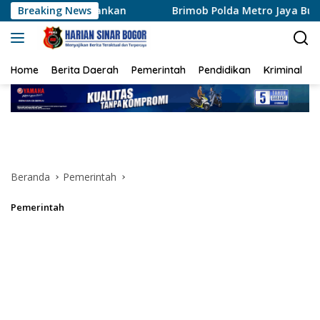
Langsung
amankan
Breaking News
Brimob Polda Metro Jaya Bubarkan Balap Liar,
ke
konten
Home
Berita Daerah
Pemerintah
Pendidikan
Kriminal
Beranda
Pemerintah
Pemerintah