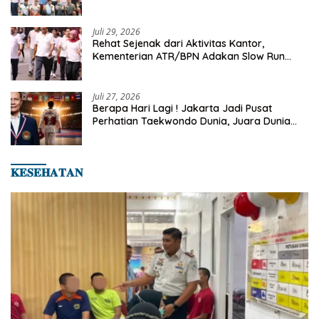
Turnamen Tenis Piala Gubernur DKI Jakarta
2026
Juli 29, 2026
Rehat Sejenak dari Aktivitas Kantor,
Kementerian ATR/BPN Adakan Slow Run
Rutin Sepulang Kerja
Juli 27, 2026
Berapa Hari Lagi ! Jakarta Jadi Pusat
Perhatian Taekwondo Dunia, Juara Dunia
Hingga Kampiun Asia Siap Berlaga di 8th
Asian Taekwondo Indonesia Open 2026
𝐊𝐄𝐒𝐄𝐇𝐀𝐓𝐀𝐍