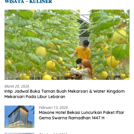
𝐖𝐈𝐒𝐀𝐓𝐀 – 𝐊𝐔𝐋𝐈𝐍𝐄𝐑
Maret 20, 2026
Intip Jadwal Buka Taman Buah Mekarsari & Water Kingdom
Mekarsari Pada Libur Lebaran
Februari 13, 2026
Maxone Hotel Bekasi Luncurkan Paket Iftar
Gema Swarna Ramadhan 1447 H