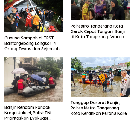
Polrestro Tangerang Kota
Gerak Cepat Tangani Banjir
di Kota Tangerang, Warga
Gunung Sampah di TPST
Dievakuasi dan Didirikan
Bantargebang Longsor, 4
Posko Siaga
Orang Tewas dan Sejumlah
Truk Tertimbun
Tanggap Darurat Banjir,
Banjir Rendam Pondok
Polres Metro Tangerang
Karya Jaksel, Polisi-TNI
Kota Kerahkan Perahu Karet
Prioritaskan Evakuasi
Evakuasi Warga Jatiuwung
Kelompok Rentan