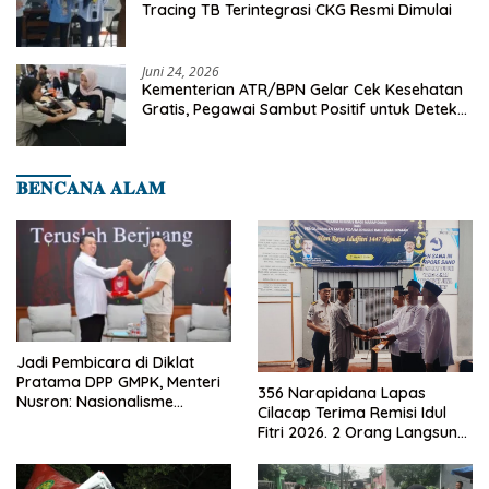
Tracing TB Terintegrasi CKG Resmi Dimulai
Juni 24, 2026
Kementerian ATR/BPN Gelar Cek Kesehatan
Gratis, Pegawai Sambut Positif untuk Deteksi
Dini Penyakit
𝐁𝐄𝐍𝐂𝐀𝐍𝐀 𝐀𝐋𝐀𝐌
Jadi Pembicara di Diklat
Pratama DPP GMPK, Menteri
356 Narapidana Lapas
Nusron: Nasionalisme
Cilacap Terima Remisi Idul
Menjadikan Bangsa yang
Fitri 2026. 2 Orang Langsung
Kuat
Bebas