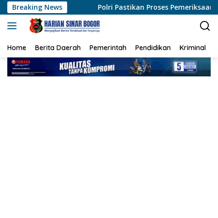
Langsung
Breaking News
Polri Pastikan Proses Pemeriksaan Personel di Aceh Dila
ke
konten
Home
Berita Daerah
Pemerintah
Pendidikan
Kriminal