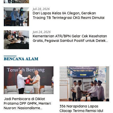
Cilegon
Juli 28, 2026
Dari Lapas Kelas IIA Cilegon, Gerakan
Tracing TB Terintegrasi CKG Resmi Dimulai
Juni 24, 2026
Kementerian ATR/BPN Gelar Cek Kesehatan
Gratis, Pegawai Sambut Positif untuk Deteksi
Dini Penyakit
𝐁𝐄𝐍𝐂𝐀𝐍𝐀 𝐀𝐋𝐀𝐌
Jadi Pembicara di Diklat
Pratama DPP GMPK, Menteri
356 Narapidana Lapas
Nusron: Nasionalisme
Cilacap Terima Remisi Idul
Menjadikan Bangsa yang