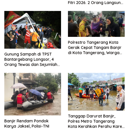
Fitri 2026. 2 Orang Langsung
Kuat
Bebas
Polrestro Tangerang Kota
Gerak Cepat Tangani Banjir
di Kota Tangerang, Warga
Gunung Sampah di TPST
Dievakuasi dan Didirikan
Bantargebang Longsor, 4
Posko Siaga
Orang Tewas dan Sejumlah
Truk Tertimbun
Tanggap Darurat Banjir,
Banjir Rendam Pondok
Polres Metro Tangerang
Karya Jaksel, Polisi-TNI
Kota Kerahkan Perahu Karet