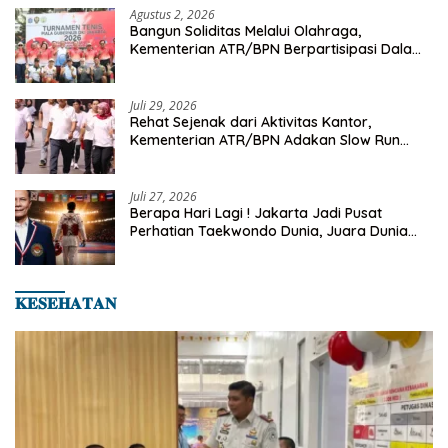
Agustus 2, 2026
Bangun Soliditas Melalui Olahraga,
Kementerian ATR/BPN Berpartisipasi Dalam
Turnamen Tenis Piala Gubernur DKI Jakarta
2026
Juli 29, 2026
Rehat Sejenak dari Aktivitas Kantor,
Kementerian ATR/BPN Adakan Slow Run
Rutin Sepulang Kerja
Juli 27, 2026
Berapa Hari Lagi ! Jakarta Jadi Pusat
Perhatian Taekwondo Dunia, Juara Dunia
Hingga Kampiun Asia Siap Berlaga di 8th
Asian Taekwondo Indonesia Open 2026
𝐊𝐄𝐒𝐄𝐇𝐀𝐓𝐀𝐍