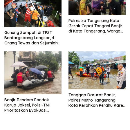
Polrestro Tangerang Kota
Gerak Cepat Tangani Banjir
di Kota Tangerang, Warga
Gunung Sampah di TPST
Dievakuasi dan Didirikan
Bantargebang Longsor, 4
Posko Siaga
Orang Tewas dan Sejumlah
Truk Tertimbun
Tanggap Darurat Banjir,
Banjir Rendam Pondok
Polres Metro Tangerang
Karya Jaksel, Polisi-TNI
Kota Kerahkan Perahu Karet
Prioritaskan Evakuasi
Evakuasi Warga Jatiuwung
Kelompok Rentan