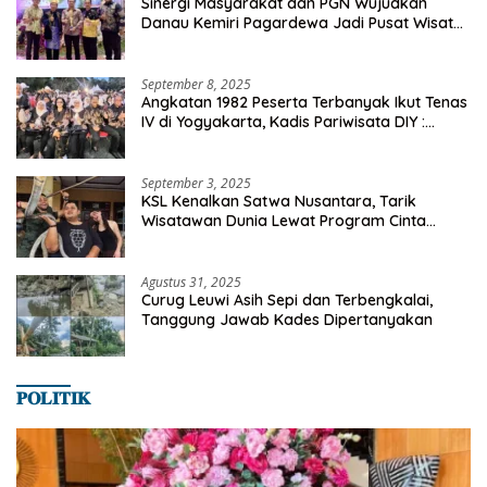
Sinergi Masyarakat dan PGN Wujudkan
Danau Kemiri Pagardewa Jadi Pusat Wisata
dan Ekonomi Desa
September 8, 2025
Angkatan 1982 Peserta Terbanyak Ikut Tenas
IV di Yogyakarta, Kadis Pariwisata DIY :
Milyaran Rupiah Dibelanjakan Ribuan Alumni
SMANSA Makassar
September 3, 2025
KSL Kenalkan Satwa Nusantara, Tarik
Wisatawan Dunia Lewat Program Cinta
Satwa
Agustus 31, 2025
Curug Leuwi Asih Sepi dan Terbengkalai,
Tanggung Jawab Kades Dipertanyakan
𝐏𝐎𝐋𝐈𝐓𝐈𝐊