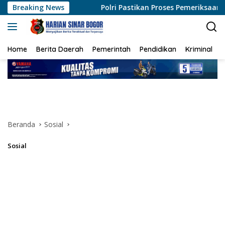
Langsung
Breaking News
Polri Pastikan Proses Pemeriksaan Personel di Aceh Dila
ke
konten
Home
Berita Daerah
Pemerintah
Pendidikan
Kriminal
Beranda
Sosial
Sosial