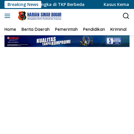
Langsung
angka di TKP Berbeda
Breaking News
Kasus Kematian S Naik ke Tahap 
ke
konten
Home
Berita Daerah
Pemerintah
Pendidikan
Kriminal