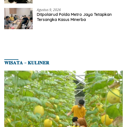
Agustus 9, 2026
Ditpolairud Polda Metro Jaya Tetapkan
Tersangka Kasus Minerba
𝐖𝐈𝐒𝐀𝐓𝐀 – 𝐊𝐔𝐋𝐈𝐍𝐄𝐑