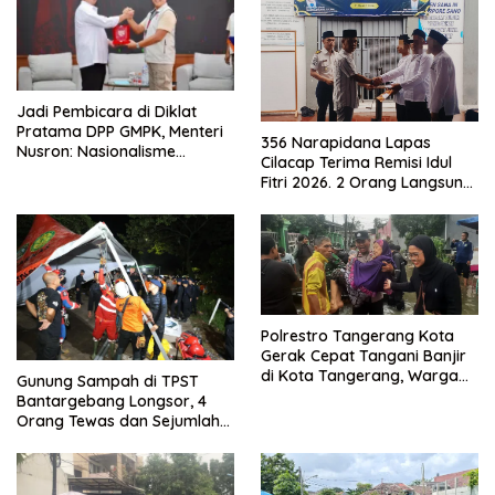
Jadi Pembicara di Diklat
Pratama DPP GMPK, Menteri
356 Narapidana Lapas
Nusron: Nasionalisme
Cilacap Terima Remisi Idul
Menjadikan Bangsa yang
Fitri 2026. 2 Orang Langsung
Kuat
Bebas
Polrestro Tangerang Kota
Gerak Cepat Tangani Banjir
di Kota Tangerang, Warga
Gunung Sampah di TPST
Dievakuasi dan Didirikan
Bantargebang Longsor, 4
Posko Siaga
Orang Tewas dan Sejumlah
Truk Tertimbun