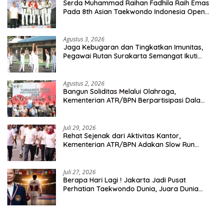
Serda Muhammad Raihan Fadhila Raih Emas
Pada 8th Asian Taekwondo Indonesia Open
Championship 2026
Agustus 3, 2026
Jaga Kebugaran dan Tingkatkan Imunitas,
Pegawai Rutan Surakarta Semangat Ikuti
Senam Pagi
Agustus 2, 2026
Bangun Soliditas Melalui Olahraga,
Kementerian ATR/BPN Berpartisipasi Dalam
Turnamen Tenis Piala Gubernur DKI Jakarta
2026
Juli 29, 2026
Rehat Sejenak dari Aktivitas Kantor,
Kementerian ATR/BPN Adakan Slow Run
Rutin Sepulang Kerja
Juli 27, 2026
Berapa Hari Lagi ! Jakarta Jadi Pusat
Perhatian Taekwondo Dunia, Juara Dunia
Hingga Kampiun Asia Siap Berlaga di 8th
Asian Taekwondo Indonesia Open 2026