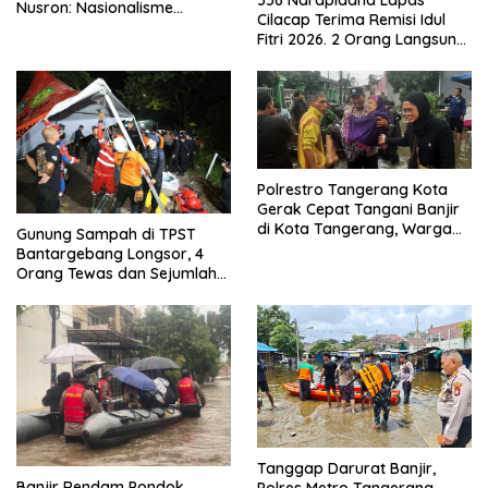
Nusron: Nasionalisme
Cilacap Terima Remisi Idul
Menjadikan Bangsa yang
Fitri 2026. 2 Orang Langsung
Kuat
Bebas
Polrestro Tangerang Kota
Gerak Cepat Tangani Banjir
di Kota Tangerang, Warga
Gunung Sampah di TPST
Dievakuasi dan Didirikan
Bantargebang Longsor, 4
Posko Siaga
Orang Tewas dan Sejumlah
Truk Tertimbun
Tanggap Darurat Banjir,
Banjir Rendam Pondok