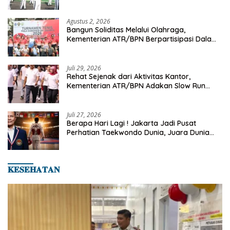
Senam Pagi
Agustus 2, 2026
Bangun Soliditas Melalui Olahraga,
Kementerian ATR/BPN Berpartisipasi Dalam
Turnamen Tenis Piala Gubernur DKI Jakarta
2026
Juli 29, 2026
Rehat Sejenak dari Aktivitas Kantor,
Kementerian ATR/BPN Adakan Slow Run
Rutin Sepulang Kerja
Juli 27, 2026
Berapa Hari Lagi ! Jakarta Jadi Pusat
Perhatian Taekwondo Dunia, Juara Dunia
Hingga Kampiun Asia Siap Berlaga di 8th
Asian Taekwondo Indonesia Open 2026
𝐊𝐄𝐒𝐄𝐇𝐀𝐓𝐀𝐍