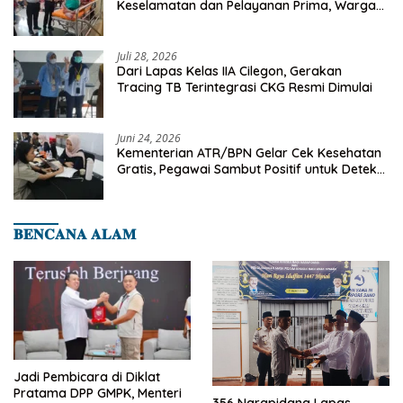
Keselamatan dan Pelayanan Prima, Warga
Binaan Dapatkan Rujukan Medis ke RSUD
Cilegon
Juli 28, 2026
Dari Lapas Kelas IIA Cilegon, Gerakan
Tracing TB Terintegrasi CKG Resmi Dimulai
Juni 24, 2026
Kementerian ATR/BPN Gelar Cek Kesehatan
Gratis, Pegawai Sambut Positif untuk Deteksi
Dini Penyakit
𝐁𝐄𝐍𝐂𝐀𝐍𝐀 𝐀𝐋𝐀𝐌
Jadi Pembicara di Diklat
Pratama DPP GMPK, Menteri
356 Narapidana Lapas