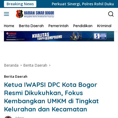
Langsung
i
Breaking News
Perkuat Sinergi, Polres Rohil Dukung Ranperda Hijau 
ke
konten
Home
Berita Daerah
Pemerintah
Pendidikan
Kriminal
Beranda
Berita Daerah
Berita Daerah
Ketua IWAPSI DPC Kota Bogor
Resmi Dikukuhkan, Fokus
Kembangkan UMKM di Tingkat
Kelurahan dan Kecamatan