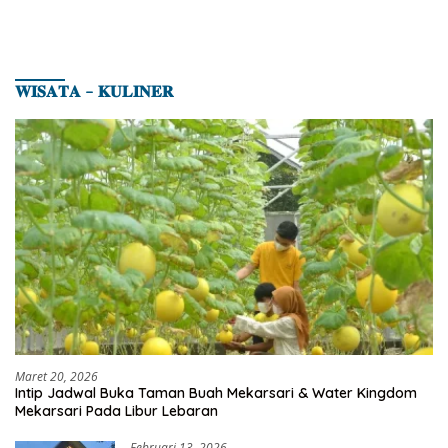
𝐖𝐈𝐒𝐀𝐓𝐀 – 𝐊𝐔𝐋𝐈𝐍𝐄𝐑
Maret 20, 2026
Intip Jadwal Buka Taman Buah Mekarsari & Water Kingdom
Mekarsari Pada Libur Lebaran
Februari 13, 2026