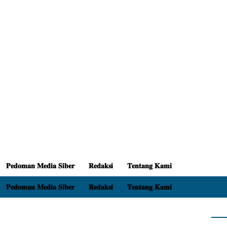
𝐏𝐞𝐝𝐨𝐦𝐚𝐧 𝐌𝐞𝐝𝐢𝐚 𝐒𝐢𝐛𝐞𝐫
𝐑𝐞𝐝𝐚𝐤𝐬𝐢
𝐓𝐞𝐧𝐭𝐚𝐧𝐠 𝐊𝐚𝐦𝐢
𝐏𝐞𝐝𝐨𝐦𝐚𝐧 𝐌𝐞𝐝𝐢𝐚 𝐒𝐢𝐛𝐞𝐫
𝐑𝐞𝐝𝐚𝐤𝐬𝐢
𝐓𝐞𝐧𝐭𝐚𝐧𝐠 𝐊𝐚𝐦𝐢