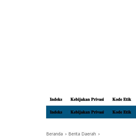
𝐈𝐧𝐝𝐞𝐤𝐬
𝐊𝐞𝐛𝐢𝐣𝐚𝐤𝐚𝐧 𝐏𝐫𝐢𝐯𝐚𝐬𝐢
𝐊𝐨𝐝𝐞 𝐄𝐭𝐢𝐤
𝐈𝐧𝐝𝐞𝐤𝐬
𝐊𝐞𝐛𝐢𝐣𝐚𝐤𝐚𝐧 𝐏𝐫𝐢𝐯𝐚𝐬𝐢
𝐊𝐨𝐝𝐞 𝐄𝐭𝐢𝐤
Beranda
Berita Daerah