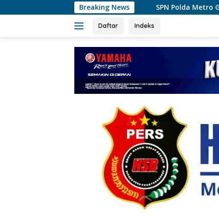
Langsung
SPN Polda Metro Gelar Ekspedisi Darat, Bentuk
Breaking News
ke
konten
Daftar
Indeks
tutup