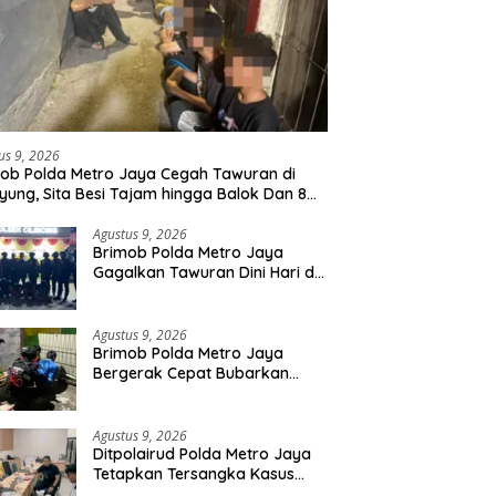
us 9, 2026
ob Polda Metro Jaya Cegah Tawuran di
yung, Sita Besi Tajam hingga Balok Dan 8
uda Diamankan
Agustus 9, 2026
Brimob Polda Metro Jaya
Gagalkan Tawuran Dini Hari di
Cilincing, 5 Terduga Pelaku 2
Parang dan Stik Golf
Diamankan
Agustus 9, 2026
Brimob Polda Metro Jaya
Bergerak Cepat Bubarkan
Tawuran di Ciputat, 2 Orang
dan 3 Celurit Diamankan
Agustus 9, 2026
Ditpolairud Polda Metro Jaya
Tetapkan Tersangka Kasus
Minerba