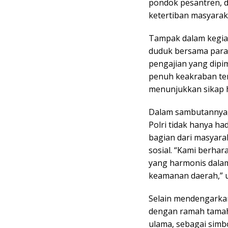
pondok pesantren,
ketertiban masyarak
Tampak dalam kegiat
duduk bersama para
pengajian yang dipi
penuh keakraban ter
menunjukkan sikap 
Dalam sambutannya
Polri tidak hanya ha
bagian dari masyar
sosial. “Kami berhara
yang harmonis dalam
keamanan daerah,” 
Selain mendengarka
dengan ramah tamah 
ulama, sebagai sim