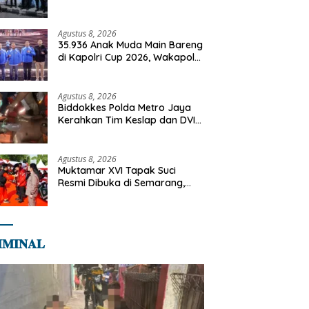
Cegah Gangguan Kamtibmas
Agustus 8, 2026
35.936 Anak Muda Main Bareng
di Kapolri Cup 2026, Wakapolri:
Jangan Cuma Jadi Penonton,
Jadilah Talenta Digital
Agustus 8, 2026
Biddokkes Polda Metro Jaya
Kerahkan Tim Keslap dan DVI
Tangani Kebakaran Gedung
Bapenda
Agustus 8, 2026
Muktamar XVI Tapak Suci
Resmi Dibuka di Semarang,
Kapolri Terima Anugerah
Anggota Kehormatan
𝐌𝐈𝐍𝐀𝐋