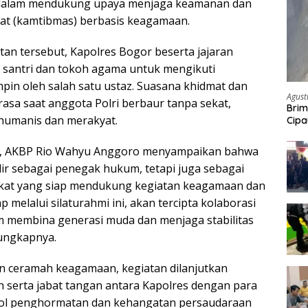
 dalam mendukung upaya menjaga keamanan dan
at (kamtibmas) berbasis keagamaan.
an tersebut, Kapolres Bogor beserta jajaran
 santri dan tokoh agama untuk mengikuti
mpin oleh salah satu ustaz. Suasana khidmat dan
Agust
asa saat anggota Polri berbaur tanpa sekat,
Brim
humanis dan merakyat.
Cipa
Pem
, AKBP Rio Wahyu Anggoro menyampaikan bahwa
dir sebagai penegak hukum, tetapi juga sebagai
akat yang siap mendukung kegiatan keagamaan dan
p melalui silaturahmi ini, akan tercipta kolaborasi
 membina generasi muda dan menjaga stabilitas
ungkapnya.
n ceramah keagamaan, kegiatan dilanjutkan
serta jabat tangan antara Kapolres dengan para
bol penghormatan dan kehangatan persaudaraan