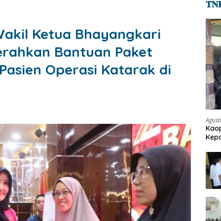
𝐓𝐍
Wakil Ketua Bhayangkari
erahkan Bantuan Paket
asien Operasi Katarak di
Agust
Kaop
Kepo
Pen