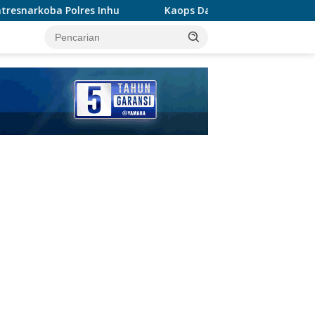
Kaops Damai Cartenz-2026 Tinjau Pos Satgas Kepolisi
tutup