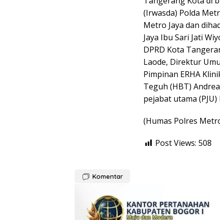
Tangerang Kota di 
(Irwasda) Polda Metr
Metro Jaya dan diha
Jaya Ibu Sari Jati W
DPRD Kota Tangeran
Laode, Direktur Umum
Pimpinan ERHA Klini
Teguh (HBT) Andreas
pejabat utama (PJU)
(Humas Polres Metr
Post Views:
508
Komentar