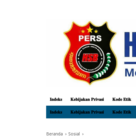
𝐈𝐧𝐝𝐞𝐤𝐬
𝐊𝐞𝐛𝐢𝐣𝐚𝐤𝐚𝐧 𝐏𝐫𝐢𝐯𝐚𝐬𝐢
𝐊𝐨𝐝𝐞 𝐄𝐭𝐢𝐤
𝐈𝐧𝐝𝐞𝐤𝐬
𝐊𝐞𝐛𝐢𝐣𝐚𝐤𝐚𝐧 𝐏𝐫𝐢𝐯𝐚𝐬𝐢
𝐊𝐨𝐝𝐞 𝐄𝐭𝐢𝐤
Beranda
Sosial