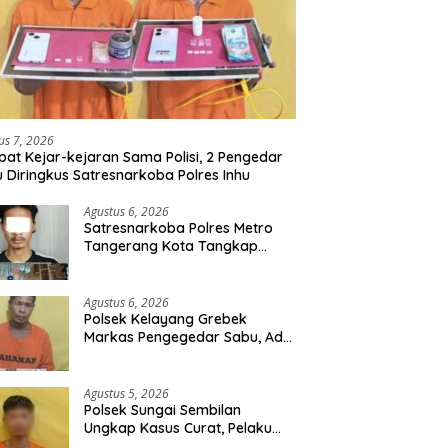
us 7, 2026
at Kejar-kejaran Sama Polisi, 2 Pengedar
 Diringkus Satresnarkoba Polres Inhu
Agustus 6, 2026
Satresnarkoba Polres Metro
Tangerang Kota Tangkap
Pengedar Obat Keras Ilegal,
Ribuan Butir Tramadol dan
Hexymer Disita
Agustus 6, 2026
Polsek Kelayang Grebek
Markas Pengegedar Sabu, Ada
Lubang Tanah Untuk
Menyimpan Barang Bukti
Agustus 5, 2026
Polsek Sungai Sembilan
Ungkap Kasus Curat, Pelaku
dan Barang Bukti Berhasil