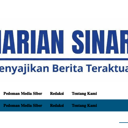
𝐏𝐞𝐝𝐨𝐦𝐚𝐧 𝐌𝐞𝐝𝐢𝐚 𝐒𝐢𝐛𝐞𝐫
𝐑𝐞𝐝𝐚𝐤𝐬𝐢
𝐓𝐞𝐧𝐭𝐚𝐧𝐠 𝐊𝐚𝐦𝐢
𝐏𝐞𝐝𝐨𝐦𝐚𝐧 𝐌𝐞𝐝𝐢𝐚 𝐒𝐢𝐛𝐞𝐫
𝐑𝐞𝐝𝐚𝐤𝐬𝐢
𝐓𝐞𝐧𝐭𝐚𝐧𝐠 𝐊𝐚𝐦𝐢