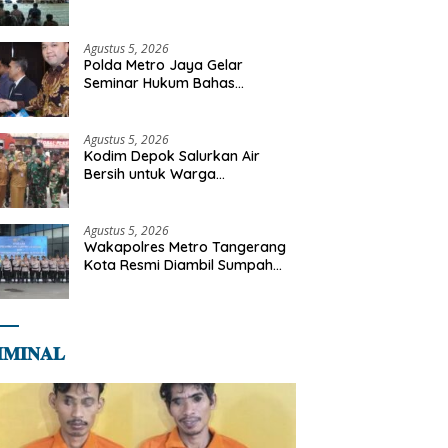
Diajak Perkuat Integritas dan
Bekal Akhirat
Agustus 5, 2026
Polda Metro Jaya Gelar
Seminar Hukum Bahas
Perluasan Objek Praperadilan
dalam KUHAP Baru
Agustus 5, 2026
Kodim Depok Salurkan Air
Bersih untuk Warga
Terdampak Kekeringan di
Cipayung Jaya
Agustus 5, 2026
Wakapolres Metro Tangerang
Kota Resmi Diambil Sumpah
Jabatan, Teguhkan Komitmen
Integritas dan Pelayanan
kepada Masyarakat
𝐌𝐈𝐍𝐀𝐋