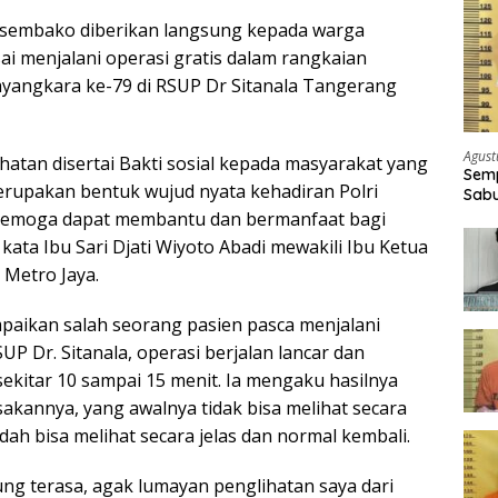
 sembako diberikan langsung kepada warga
ai menjalani operasi gratis dalam rangkaian
yangkara ke-79 di RSUP Dr Sitanala Tangerang
Agust
hatan disertai Bakti sosial kepada masyarakat yang
Semp
rupakan bentuk wujud nyata kehadiran Polri
Sabu
semoga dapat membantu dan bermanfaat bagi
ata Ibu Sari Djati Wiyoto Abadi mewakili Ibu Ketua
Metro Jaya.
mpaikan salah seorang pasien pasca menjalani
SUP Dr. Sitanala, operasi berjalan lancar dan
ekitar 10 sampai 15 menit. Ia mengaku hasilnya
akannya, yang awalnya tidak bisa melihat secara
ah bisa melihat secara jelas dan normal kembali.
ung terasa, agak lumayan penglihatan saya dari