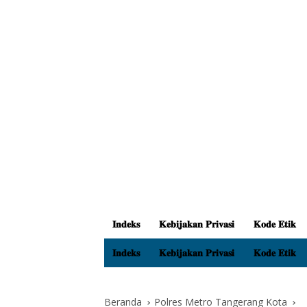
𝐈𝐧𝐝𝐞𝐤𝐬
𝐊𝐞𝐛𝐢𝐣𝐚𝐤𝐚𝐧 𝐏𝐫𝐢𝐯𝐚𝐬𝐢
𝐊𝐨𝐝𝐞 𝐄𝐭𝐢𝐤
𝐈𝐧𝐝𝐞𝐤𝐬
𝐊𝐞𝐛𝐢𝐣𝐚𝐤𝐚𝐧 𝐏𝐫𝐢𝐯𝐚𝐬𝐢
𝐊𝐨𝐝𝐞 𝐄𝐭𝐢𝐤
Beranda
Polres Metro Tangerang Kota