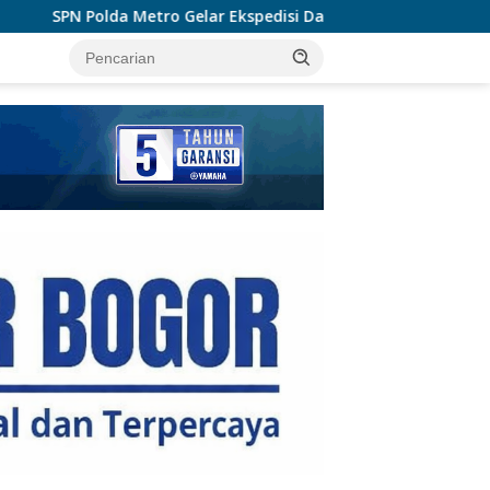
ar Ekspedisi Darat, Bentuk Siswa Polri Presisi dan Humanis
tutup