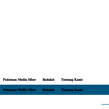
𝐏𝐞𝐝𝐨𝐦𝐚𝐧 𝐌𝐞𝐝𝐢𝐚 𝐒𝐢𝐛𝐞𝐫
𝐑𝐞𝐝𝐚𝐤𝐬𝐢
𝐓𝐞𝐧𝐭𝐚𝐧𝐠 𝐊𝐚𝐦𝐢
𝐏𝐞𝐝𝐨𝐦𝐚𝐧 𝐌𝐞𝐝𝐢𝐚 𝐒𝐢𝐛𝐞𝐫
𝐑𝐞𝐝𝐚𝐤𝐬𝐢
𝐓𝐞𝐧𝐭𝐚𝐧𝐠 𝐊𝐚𝐦𝐢