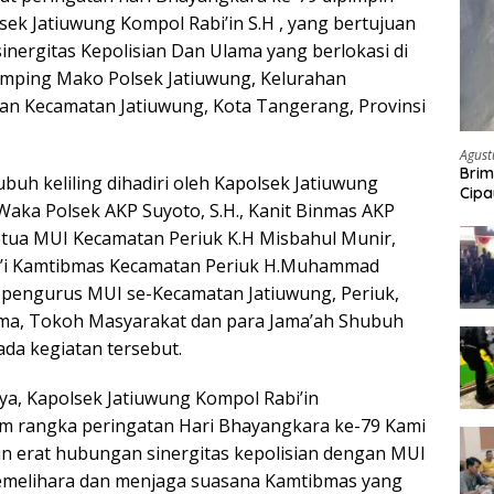
sek Jatiuwung Kompol Rabi’in S.H , yang bertujuan
nergitas Kepolisian Dan Ulama yang berlokasi di
amping Mako Polsek Jatiuwung, Kelurahan
an Kecamatan Jatiuwung, Kota Tangerang, Provinsi
Agust
Brim
uh keliling dihadiri oleh Kapolsek Jatiuwung
Cipa
 Waka Polsek AKP Suyoto, S.H., Kanit Binmas AKP
Pem
Ketua MUI Kecamatan Periuk K.H Misbahul Munir,
Da’i Kamtibmas Kecamatan Periuk H.Muhammad
n pengurus MUI se-Kecamatan Jatiuwung, Periuk,
ma, Tokoh Masyarakat dan para Jama’ah Shubuh
pada kegiatan tersebut.
a, Kapolsek Jatiuwung Kompol Rabi’in
m rangka peringatan Hari Bhayangkara ke-79 Kami
lin erat hubungan sinergitas kepolisian dengan MUI
melihara dan menjaga suasana Kamtibmas yang