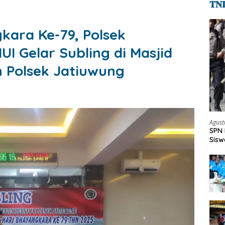
𝐓𝐍
ara Ke-79, Polsek
I Gelar Subling di Masjid
 Polsek Jatiuwung
Agust
SPN 
Sisw