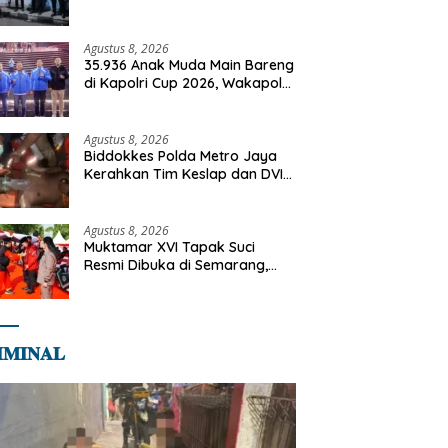
Cegah Gangguan Kamtibmas
Agustus 8, 2026
35.936 Anak Muda Main Bareng
di Kapolri Cup 2026, Wakapolri:
Jangan Cuma Jadi Penonton,
Jadilah Talenta Digital
Agustus 8, 2026
Biddokkes Polda Metro Jaya
Kerahkan Tim Keslap dan DVI
Tangani Kebakaran Gedung
Bapenda
Agustus 8, 2026
Muktamar XVI Tapak Suci
Resmi Dibuka di Semarang,
Kapolri Terima Anugerah
Anggota Kehormatan
𝐌𝐈𝐍𝐀𝐋