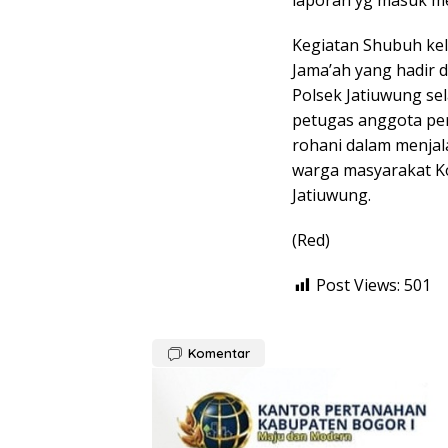
laporan yg masuk mel
Kegiatan Shubuh kel
Jama’ah yang hadir 
Polsek Jatiuwung se
petugas anggota per
rohani dalam menja
warga masyarakat K
Jatiuwung.
(Red)
Post Views:
501
Komentar