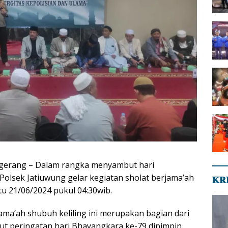
ngerang – Dalam rangka menyambut hari
Polsek Jatiuwung gelar kegiatan sholat berjama’ah
𝐊𝐑
tu 21/06/2024 pukul 04:30wib.
ama’ah shubuh keliling ini merupakan bagian dari
t peringatan hari Bhayangkara ke-79 dipimpin