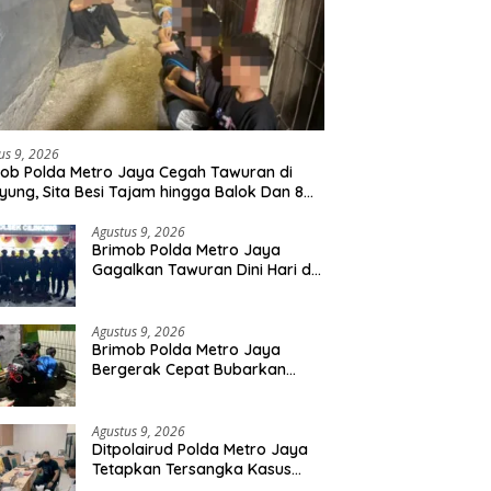
us 9, 2026
ob Polda Metro Jaya Cegah Tawuran di
yung, Sita Besi Tajam hingga Balok Dan 8
uda Diamankan
Agustus 9, 2026
Brimob Polda Metro Jaya
Gagalkan Tawuran Dini Hari di
Cilincing, 5 Terduga Pelaku 2
Parang dan Stik Golf
Diamankan
Agustus 9, 2026
Brimob Polda Metro Jaya
Bergerak Cepat Bubarkan
Tawuran di Ciputat, 2 Orang
dan 3 Celurit Diamankan
Agustus 9, 2026
Ditpolairud Polda Metro Jaya
Tetapkan Tersangka Kasus
Minerba