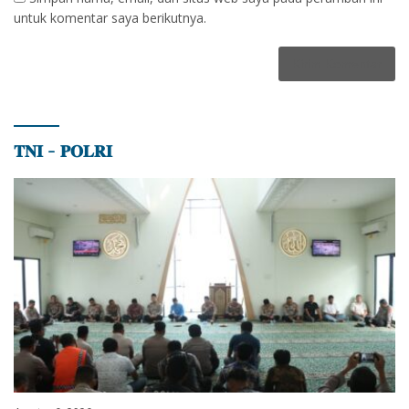
untuk komentar saya berikutnya.
𝐓𝐍𝐈 – 𝐏𝐎𝐋𝐑𝐈