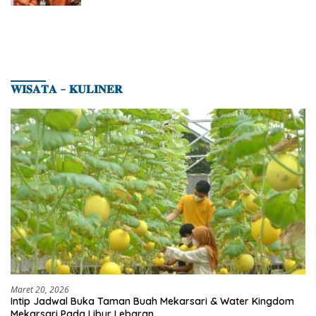
𝐖𝐈𝐒𝐀𝐓𝐀 – 𝐊𝐔𝐋𝐈𝐍𝐄𝐑
Maret 20, 2026
Intip Jadwal Buka Taman Buah Mekarsari & Water Kingdom
Mekarsari Pada Libur Lebaran