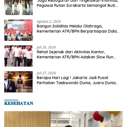
Jaga Kebugaran dan Tingkatkan Imunitas,
Pegawai Rutan Surakarta Semangat Ikuti
Senam Pagi
Agustus 2, 2026
Bangun Soliditas Melalui Olahraga,
Kementerian ATR/BPN Berpartisipasi Dalam
Turnamen Tenis Piala Gubernur DKI Jakarta
2026
Juli 29, 2026
Rehat Sejenak dari Aktivitas Kantor,
Kementerian ATR/BPN Adakan Slow Run
Rutin Sepulang Kerja
Juli 27, 2026
Berapa Hari Lagi ! Jakarta Jadi Pusat
Perhatian Taekwondo Dunia, Juara Dunia
Hingga Kampiun Asia Siap Berlaga di 8th
Asian Taekwondo Indonesia Open 2026
𝐊𝐄𝐒𝐄𝐇𝐀𝐓𝐀𝐍