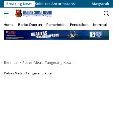
Langsung
liditas Antarinstansi
Breaking News
Masyarakat Dapat Jadwal Ukur T
ke
konten
Home
Berita Daerah
Pemerintah
Pendidikan
Kriminal
Beranda
Polres Metro Tangerang Kota
Polres Metro Tangerang Kota