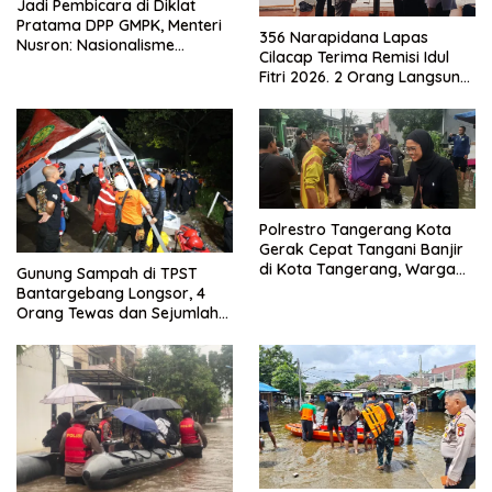
Jadi Pembicara di Diklat
Pratama DPP GMPK, Menteri
356 Narapidana Lapas
Nusron: Nasionalisme
Cilacap Terima Remisi Idul
Menjadikan Bangsa yang
Fitri 2026. 2 Orang Langsung
Kuat
Bebas
Polrestro Tangerang Kota
Gerak Cepat Tangani Banjir
di Kota Tangerang, Warga
Gunung Sampah di TPST
Dievakuasi dan Didirikan
Bantargebang Longsor, 4
Posko Siaga
Orang Tewas dan Sejumlah
Truk Tertimbun