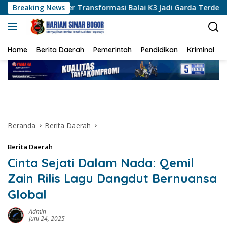
Langsung
Transformasi Balai K3 Jadi Garda Terdepan Pencegahan Kecela
Breaking News
ke
konten
Home
Berita Daerah
Pemerintah
Pendidikan
Kriminal
Beranda
Berita Daerah
Berita Daerah
Cinta Sejati Dalam Nada: Qemil
Zain Rilis Lagu Dangdut Bernuansa
Global
Admin
Juni 24, 2025