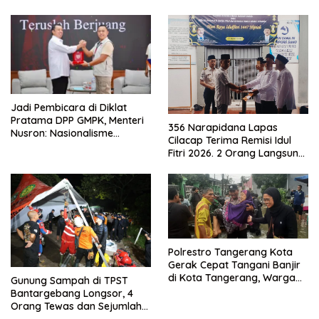
Jadi Pembicara di Diklat
Pratama DPP GMPK, Menteri
356 Narapidana Lapas
Nusron: Nasionalisme
Cilacap Terima Remisi Idul
Menjadikan Bangsa yang
Fitri 2026. 2 Orang Langsung
Kuat
Bebas
Polrestro Tangerang Kota
Gerak Cepat Tangani Banjir
di Kota Tangerang, Warga
Gunung Sampah di TPST
Dievakuasi dan Didirikan
Bantargebang Longsor, 4
Posko Siaga
Orang Tewas dan Sejumlah