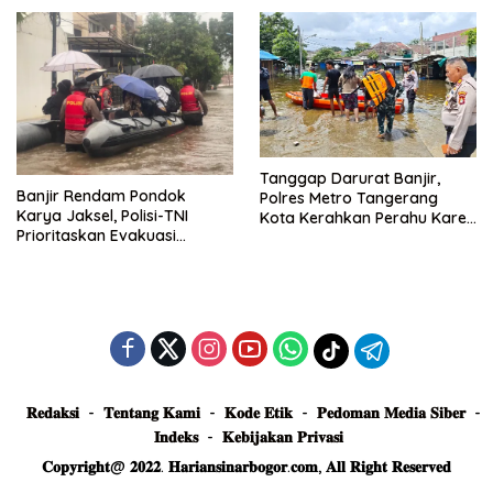
Truk Tertimbun
Tanggap Darurat Banjir,
Banjir Rendam Pondok
Polres Metro Tangerang
Karya Jaksel, Polisi-TNI
Kota Kerahkan Perahu Karet
Prioritaskan Evakuasi
Evakuasi Warga Jatiuwung
Kelompok Rentan
𝐑𝐞𝐝𝐚𝐤𝐬𝐢
𝐓𝐞𝐧𝐭𝐚𝐧𝐠 𝐊𝐚𝐦𝐢
𝐊𝐨𝐝𝐞 𝐄𝐭𝐢𝐤
𝐏𝐞𝐝𝐨𝐦𝐚𝐧 𝐌𝐞𝐝𝐢𝐚 𝐒𝐢𝐛𝐞𝐫
𝐈𝐧𝐝𝐞𝐤𝐬
𝐊𝐞𝐛𝐢𝐣𝐚𝐤𝐚𝐧 𝐏𝐫𝐢𝐯𝐚𝐬𝐢
𝐂𝐨𝐩𝐲𝐫𝐢𝐠𝐡𝐭@ 𝟐𝟎𝟐𝟐. 𝐇𝐚𝐫𝐢𝐚𝐧𝐬𝐢𝐧𝐚𝐫𝐛𝐨𝐠𝐨𝐫.𝐜𝐨𝐦, 𝐀𝐥𝐥 𝐑𝐢𝐠𝐡𝐭 𝐑𝐞𝐬𝐞𝐫𝐯𝐞𝐝