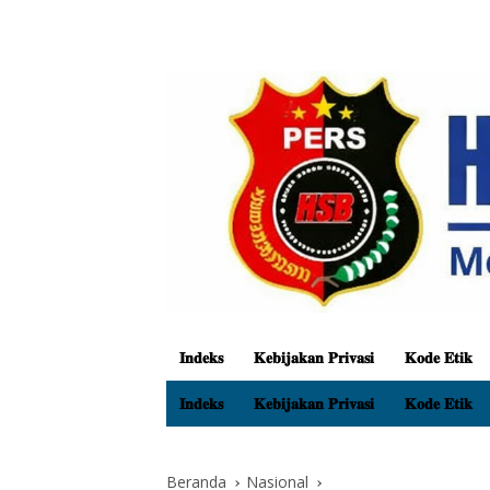
𝐈𝐧𝐝𝐞𝐤𝐬
𝐊𝐞𝐛𝐢𝐣𝐚𝐤𝐚𝐧 𝐏𝐫𝐢𝐯𝐚𝐬𝐢
𝐊𝐨𝐝𝐞 𝐄𝐭𝐢𝐤
𝐈𝐧𝐝𝐞𝐤𝐬
𝐊𝐞𝐛𝐢𝐣𝐚𝐤𝐚𝐧 𝐏𝐫𝐢𝐯𝐚𝐬𝐢
𝐊𝐨𝐝𝐞 𝐄𝐭𝐢𝐤
Beranda
Nasional