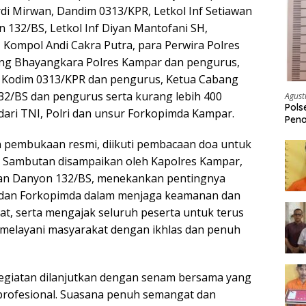
i Mirwan, Dandim 0313/KPR, Letkol Inf Setiawan
 132/BS, Letkol Inf Diyan Mantofani SH,
Kompol Andi Cakra Putra, para Perwira Polres
ng Bhayangkara Polres Kampar dan pengurus,
t Kodim 0313/KPR dan pengurus, Ketua Cabang
132/BS dan pengurus serta kurang lebih 400
Agust
Pols
ari TNI, Polri dan unsur Forkopimda Kampar.
Pena
n pembukaan resmi, diikuti pembacaan doa untuk
. Sambutan disampaikan oleh Kapolres Kampar,
an Danyon 132/BS, menekankan pentingnya
i dan Forkopimda dalam menjaga keamanan dan
at, serta mengajak seluruh peserta untuk terus
melayani masyarakat dengan ikhlas dan penuh
egiatan dilanjutkan dengan senam bersama yang
 profesional. Suasana penuh semangat dan