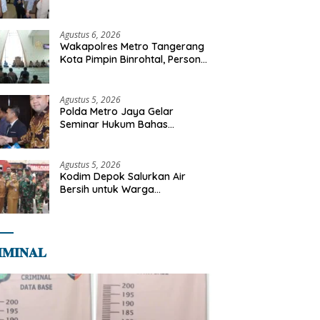
Libya
Agustus 6, 2026
Wakapolres Metro Tangerang
Kota Pimpin Binrohtal, Personel
Diajak Perkuat Integritas dan
Bekal Akhirat
Agustus 5, 2026
Polda Metro Jaya Gelar
Seminar Hukum Bahas
Perluasan Objek Praperadilan
dalam KUHAP Baru
Agustus 5, 2026
Kodim Depok Salurkan Air
Bersih untuk Warga
Terdampak Kekeringan di
Cipayung Jaya
𝐌𝐈𝐍𝐀𝐋