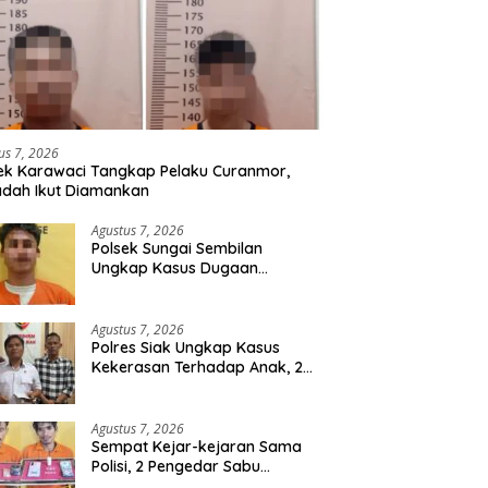
us 7, 2026
ek Karawaci Tangkap Pelaku Curanmor,
dah Ikut Diamankan
Agustus 7, 2026
Polsek Sungai Sembilan
Ungkap Kasus Dugaan
Percobaan Pembunuhan
Berencana, Seorang Pria
Berhasil Diamankan
Agustus 7, 2026
Polres Siak Ungkap Kasus
Kekerasan Terhadap Anak, 2
Tersangka Diamankan
Agustus 7, 2026
Sempat Kejar-kejaran Sama
Polisi, 2 Pengedar Sabu
Diringkus Satresnarkoba