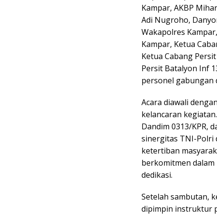
Kampar, AKBP Mihard
Adi Nugroho, Danyon
Wakapolres Kampar, 
Kampar, Ketua Caba
Ketua Cabang Persi
Persit Batalyon Inf 
personel gabungan d
Acara diawali denga
kelancaran kegiatan
Dandim 0313/KPR, d
sinergitas TNI-Polr
ketertiban masyarak
berkomitmen dalam 
dedikasi.
Setelah sambutan, k
dipimpin instruktur