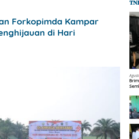
𝐓𝐍
i dan Forkopimda Kampar
enghijauan di Hari
Agust
Brim
Semb