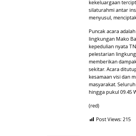
kekeluargaan tercip
silaturahmi antar in
menyusul, mencipta
Puncak acara adalah
lingkungan Mako Bat
kepedulian nyata TN
pelestarian lingkung
memberikan dampak p
sekitar. Acara ditu
kesamaan visi dan m
masyarakat. Seluruh
hingga pukul 09.45 
(red)
Post Views:
215