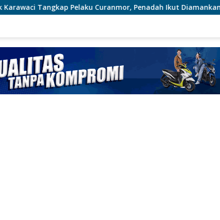
ku Curanmor, Penadah Ikut Diamankan
Brimob Polda M