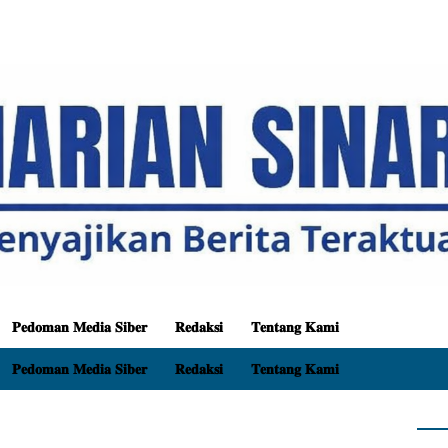
𝐏𝐞𝐝𝐨𝐦𝐚𝐧 𝐌𝐞𝐝𝐢𝐚 𝐒𝐢𝐛𝐞𝐫
𝐑𝐞𝐝𝐚𝐤𝐬𝐢
𝐓𝐞𝐧𝐭𝐚𝐧𝐠 𝐊𝐚𝐦𝐢
𝐏𝐞𝐝𝐨𝐦𝐚𝐧 𝐌𝐞𝐝𝐢𝐚 𝐒𝐢𝐛𝐞𝐫
𝐑𝐞𝐝𝐚𝐤𝐬𝐢
𝐓𝐞𝐧𝐭𝐚𝐧𝐠 𝐊𝐚𝐦𝐢