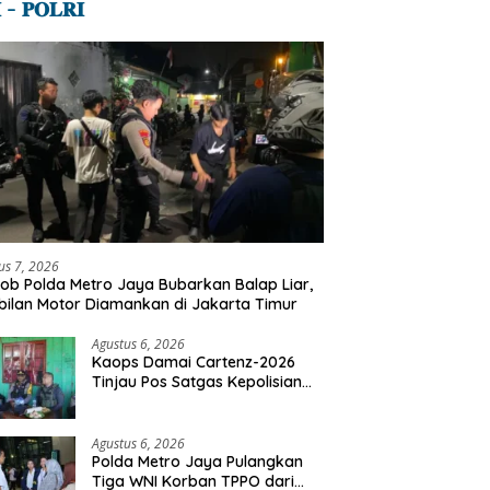
 – 𝐏𝐎𝐋𝐑𝐈
us 7, 2026
ob Polda Metro Jaya Bubarkan Balap Liar,
ilan Motor Diamankan di Jakarta Timur
Agustus 6, 2026
Kaops Damai Cartenz-2026
Tinjau Pos Satgas Kepolisian
Ops Damai Cartenz di Sinak,
Perkuat Pendekatan Humanis
Bersama Masyarakat
Agustus 6, 2026
Polda Metro Jaya Pulangkan
Tiga WNI Korban TPPO dari