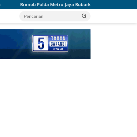
etro Jaya Bubarkan Balap Liar, Sembilan Motor Diamankan di J
tutup