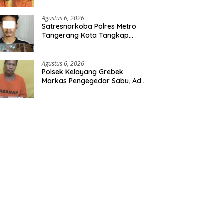
Polres Inhu
Agustus 6, 2026
Satresnarkoba Polres Metro
Tangerang Kota Tangkap
Pengedar Obat Keras Ilegal,
Ribuan Butir Tramadol dan
Hexymer Disita
Agustus 6, 2026
Polsek Kelayang Grebek
Markas Pengegedar Sabu, Ada
Lubang Tanah Untuk
Menyimpan Barang Bukti