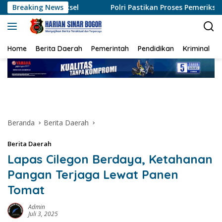
Langsung
l
Breaking News
Polri Pastikan Proses Pemeriksaan Personel di Aceh 
ke
konten
Home
Berita Daerah
Pemerintah
Pendidikan
Kriminal
Beranda
Berita Daerah
Berita Daerah
Lapas Cilegon Berdaya, Ketahanan
Pangan Terjaga Lewat Panen
Tomat
Admin
Juli 3, 2025