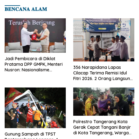
𝐁𝐄𝐍𝐂𝐀𝐍𝐀 𝐀𝐋𝐀𝐌
Jadi Pembicara di Diklat
Pratama DPP GMPK, Menteri
356 Narapidana Lapas
Nusron: Nasionalisme
Cilacap Terima Remisi Idul
Menjadikan Bangsa yang
Fitri 2026. 2 Orang Langsung
Kuat
Bebas
Polrestro Tangerang Kota
Gerak Cepat Tangani Banjir
di Kota Tangerang, Warga
Gunung Sampah di TPST
Dievakuasi dan Didirikan