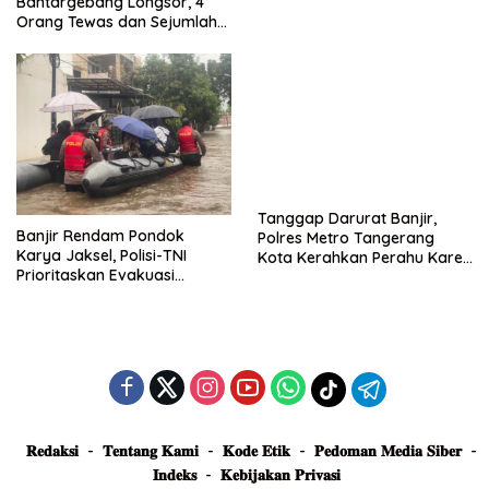
Bantargebang Longsor, 4
Posko Siaga
Orang Tewas dan Sejumlah
Truk Tertimbun
Tanggap Darurat Banjir,
Banjir Rendam Pondok
Polres Metro Tangerang
Karya Jaksel, Polisi-TNI
Kota Kerahkan Perahu Karet
Prioritaskan Evakuasi
Evakuasi Warga Jatiuwung
Kelompok Rentan
𝐑𝐞𝐝𝐚𝐤𝐬𝐢
𝐓𝐞𝐧𝐭𝐚𝐧𝐠 𝐊𝐚𝐦𝐢
𝐊𝐨𝐝𝐞 𝐄𝐭𝐢𝐤
𝐏𝐞𝐝𝐨𝐦𝐚𝐧 𝐌𝐞𝐝𝐢𝐚 𝐒𝐢𝐛𝐞𝐫
𝐈𝐧𝐝𝐞𝐤𝐬
𝐊𝐞𝐛𝐢𝐣𝐚𝐤𝐚𝐧 𝐏𝐫𝐢𝐯𝐚𝐬𝐢