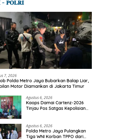
 – 𝐏𝐎𝐋𝐑𝐈
us 7, 2026
ob Polda Metro Jaya Bubarkan Balap Liar,
ilan Motor Diamankan di Jakarta Timur
Agustus 6, 2026
Kaops Damai Cartenz-2026
Tinjau Pos Satgas Kepolisian
Ops Damai Cartenz di Sinak,
Perkuat Pendekatan Humanis
Bersama Masyarakat
Agustus 6, 2026
Polda Metro Jaya Pulangkan
Tiga WNI Korban TPPO dari