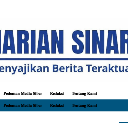
𝐏𝐞𝐝𝐨𝐦𝐚𝐧 𝐌𝐞𝐝𝐢𝐚 𝐒𝐢𝐛𝐞𝐫
𝐑𝐞𝐝𝐚𝐤𝐬𝐢
𝐓𝐞𝐧𝐭𝐚𝐧𝐠 𝐊𝐚𝐦𝐢
𝐏𝐞𝐝𝐨𝐦𝐚𝐧 𝐌𝐞𝐝𝐢𝐚 𝐒𝐢𝐛𝐞𝐫
𝐑𝐞𝐝𝐚𝐤𝐬𝐢
𝐓𝐞𝐧𝐭𝐚𝐧𝐠 𝐊𝐚𝐦𝐢