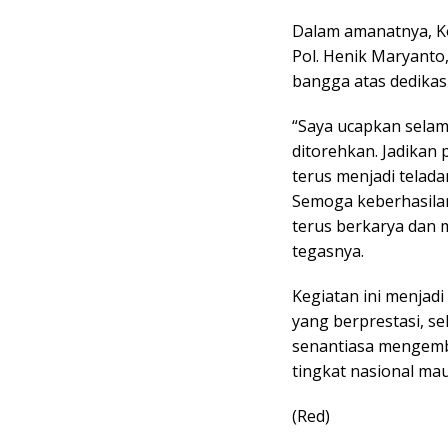
Dalam amanatnya, K
Pol. Henik Maryanto,
bangga atas dedikasi
“Saya ucapkan selama
ditorehkan. Jadikan
terus menjadi teladan
Semoga keberhasilan 
terus berkarya dan
tegasnya.
Kegiatan ini menjad
yang berprestasi, s
senantiasa mengemba
tingkat nasional mau
(Red)