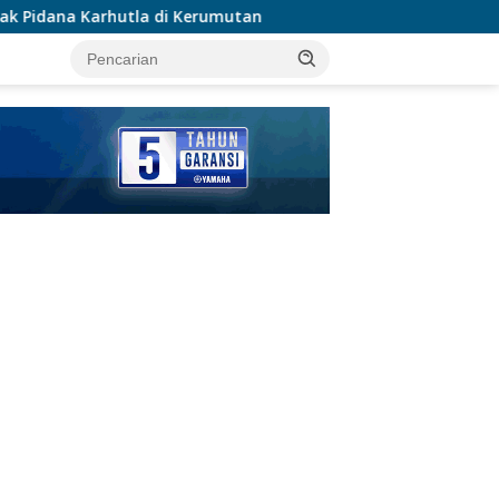
i Kerumutan
Polsek Karawaci Tangkap Pelaku Curanmo
tutup