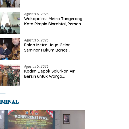
Libya
Agustus 6, 2026
Wakapolres Metro Tangerang
Kota Pimpin Binrohtal, Personel
Diajak Perkuat Integritas dan
Bekal Akhirat
Agustus 5, 2026
Polda Metro Jaya Gelar
Seminar Hukum Bahas
Perluasan Objek Praperadilan
dalam KUHAP Baru
Agustus 5, 2026
Kodim Depok Salurkan Air
Bersih untuk Warga
Terdampak Kekeringan di
Cipayung Jaya
𝐌𝐈𝐍𝐀𝐋