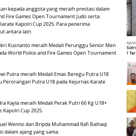
an kepada anggota yang meraih prestasi dalam
and Fire Games Open Tournament Judo serta
Karate Kapolri Cup 2025. Para penerima
t antara lain:
Agust
kri Kusnanto meraih Medali Perunggu Senior Men
Satr
ada World Police and Fire Games Open Tournament
1 Te
Ker
Dwi Putra meraih Medali Emas Beregu Putra U18
u Perorangan Putra U18 pada Kejurnas Karate
dra Kayla meraih Medali Perak Putri 60 Kg U18+
e Kapolri Cup 2025.
uel Wenno dan Bripda Muhammad Rafi Baihaqi
si dalam ajang yang sama.