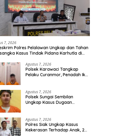
us 7, 2026
eskrim Polres Pelalawan Ungkap dan Tahan
rsangka Kasus Tindak Pidana Karhutla di
umutan
Agustus 7, 2026
Polsek Karawaci Tangkap
Pelaku Curanmor, Penadah Ikut
Diamankan
Agustus 7, 2026
Polsek Sungai Sembilan
Ungkap Kasus Dugaan
Percobaan Pembunuhan
Berencana, Seorang Pria
Berhasil Diamankan
Agustus 7, 2026
Polres Siak Ungkap Kasus
Kekerasan Terhadap Anak, 2
Tersangka Diamankan