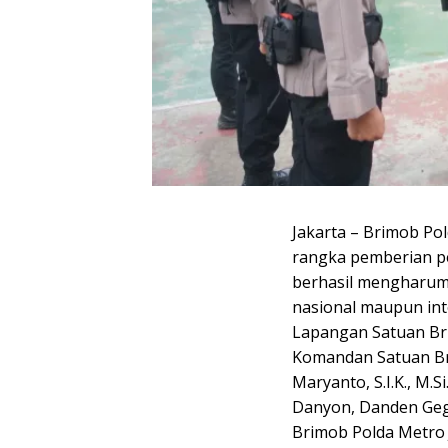
Jakarta – Brimob Po
rangka pemberian p
berhasil mengharumk
nasional maupun int
Lapangan Satuan Bri
Komandan Satuan Br
Maryanto, S.I.K., M.S
Danyon, Danden Gega
Brimob Polda Metro 