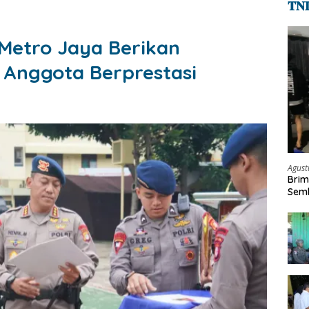
𝐓𝐍
Metro Jaya Berikan
Anggota Berprestasi
Agust
Brim
Semb