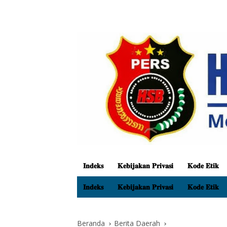
𝐈𝐧𝐝𝐞𝐤𝐬
𝐊𝐞𝐛𝐢𝐣𝐚𝐤𝐚𝐧 𝐏𝐫𝐢𝐯𝐚𝐬𝐢
𝐊𝐨𝐝𝐞 𝐄𝐭𝐢𝐤
𝐈𝐧𝐝𝐞𝐤𝐬
𝐊𝐞𝐛𝐢𝐣𝐚𝐤𝐚𝐧 𝐏𝐫𝐢𝐯𝐚𝐬𝐢
𝐊𝐨𝐝𝐞 𝐄𝐭𝐢𝐤
Beranda
Berita Daerah