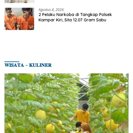
Agustus 4, 2026
2 Pelaku Narkoba di Tangkap Polsek
Kampar Kiri, Sita 12.07 Gram Sabu
𝐖𝐈𝐒𝐀𝐓𝐀 – 𝐊𝐔𝐋𝐈𝐍𝐄𝐑