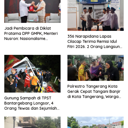
Jadi Pembicara di Diklat
Pratama DPP GMPK, Menteri
356 Narapidana Lapas
Nusron: Nasionalisme
Cilacap Terima Remisi Idul
Menjadikan Bangsa yang
Fitri 2026. 2 Orang Langsung
Kuat
Bebas
Polrestro Tangerang Kota
Gerak Cepat Tangani Banjir
di Kota Tangerang, Warga
Gunung Sampah di TPST
Dievakuasi dan Didirikan
Bantargebang Longsor, 4
Posko Siaga
Orang Tewas dan Sejumlah
Truk Tertimbun