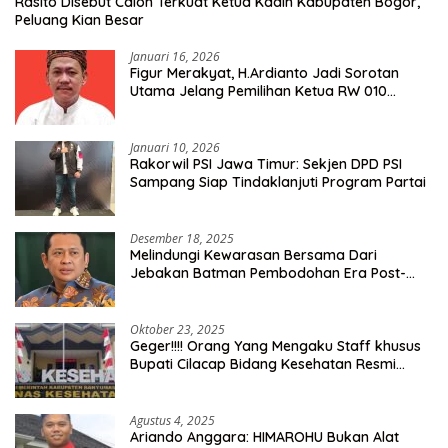
Rasito Disebut Calon Terkuat Ketua Kadin Kabupaten Bogor,
Peluang Kian Besar
Januari 16, 2026
Figur Merakyat, H.Ardianto Jadi Sorotan
Utama Jelang Pemilihan Ketua RW 010
Kelurahan Tanah Baru
Januari 10, 2026
Rakorwil PSI Jawa Timur: Sekjen DPD PSI
Sampang Siap Tindaklanjuti Program Partai
Desember 18, 2025
Melindungi Kewarasan Bersama Dari
Jebakan Batman Pembodohan Era Post-
Truth
Oktober 23, 2025
Geger!!!! Orang Yang Mengaku Staff khusus
Bupati Cilacap Bidang Kesehatan Resmi
Dilaporkan Ke Dinas Kesehatan Kab.
Banyumas
Agustus 4, 2025
Ariando Anggara: HIMAROHU Bukan Alat