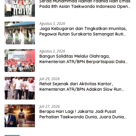
Serda Muhammad Raihan Fadhila Raih Emas
Pada 8th Asian Taekwondo Indonesia Open
Championship 2026
Agustus 3, 2026
Jaga Kebugaran dan Tingkatkan Imunitas,
Pegawai Rutan Surakarta Semangat Ikuti
Senam Pagi
Agustus 2, 2026
Bangun Soliditas Melalui Olahraga,
Kementerian ATR/BPN Berpartisipasi Dalam
Turnamen Tenis Piala Gubernur DKI Jakarta
2026
Juli 29, 2026
Rehat Sejenak dari Aktivitas Kantor,
Kementerian ATR/BPN Adakan Slow Run
Rutin Sepulang Kerja
Juli 27, 2026
Berapa Hari Lagi ! Jakarta Jadi Pusat
Perhatian Taekwondo Dunia, Juara Dunia
Hingga Kampiun Asia Siap Berlaga di 8th
Asian Taekwondo Indonesia Open 2026