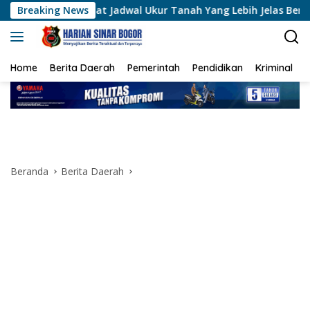
Langsung
 Jadwal Ukur Tanah Yang Lebih Jelas Berkat Layanan Pengukur
Breaking News
ke
konten
Home
Berita Daerah
Pemerintah
Pendidikan
Kriminal
Beranda
Berita Daerah