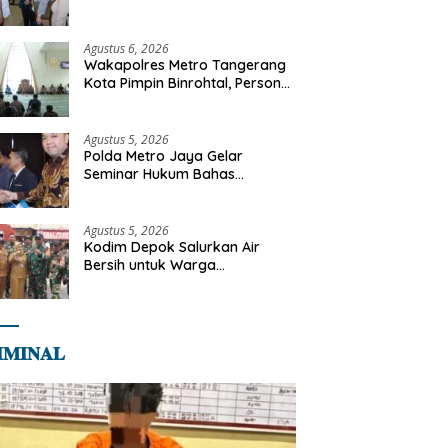
Libya
Agustus 6, 2026
Wakapolres Metro Tangerang
Kota Pimpin Binrohtal, Personel
Diajak Perkuat Integritas dan
Bekal Akhirat
Agustus 5, 2026
Polda Metro Jaya Gelar
Seminar Hukum Bahas
Perluasan Objek Praperadilan
dalam KUHAP Baru
Agustus 5, 2026
Kodim Depok Salurkan Air
Bersih untuk Warga
Terdampak Kekeringan di
Cipayung Jaya
𝐌𝐈𝐍𝐀𝐋