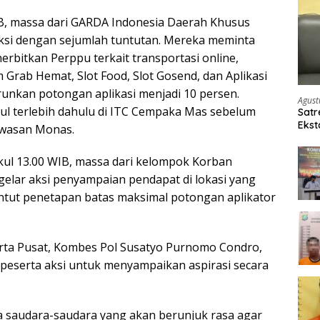
B, massa dari GARDA Indonesia Daerah Khusus
ksi dengan sejumlah tuntutan. Mereka meminta
rbitkan Perppu terkait transportasi online,
rab Hemat, Slot Food, Slot Gosend, dan Aplikasi
unkan potongan aplikasi menjadi 10 persen.
Agust
l terlebih dahulu di ITC Cempaka Mas sebelum
Satr
Ekst
wasan Monas.
Etom
kul 13.00 WIB, massa dari kelompok Korban
gelar aksi penyampaian pendapat di lokasi yang
tut penetapan batas maksimal potongan aplikator
rta Pusat, Kombes Pol Susatyo Purnomo Condro,
eserta aksi untuk menyampaikan aspirasi secara
 saudara-saudara yang akan berunjuk rasa agar