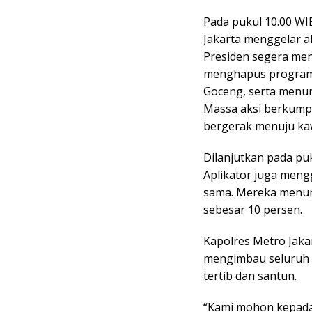
Pada pukul 10.00 WI
Jakarta menggelar a
Presiden segera mene
menghapus program G
Goceng, serta menur
Massa aksi berkumpu
bergerak menuju ka
Dilanjutkan pada pu
Aplikator juga meng
sama. Mereka menun
sebesar 10 persen.
Kapolres Metro Jaka
mengimbau seluruh p
tertib dan santun.
“Kami mohon kepada