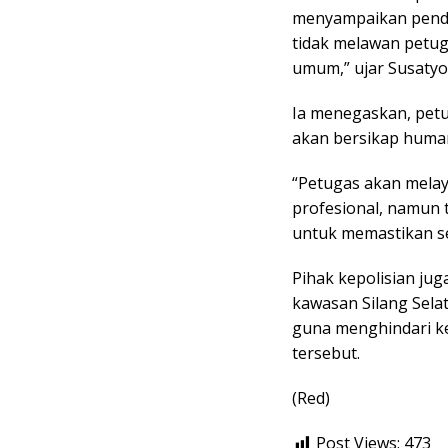
menyampaikan penda
tidak melawan petug
umum,” ujar Susatyo
Ia menegaskan, petu
akan bersikap human
“Petugas akan melay
profesional, namun 
untuk memastikan se
Pihak kepolisian ju
kawasan Silang Sela
guna menghindari k
tersebut.
(Red)
Post Views:
473