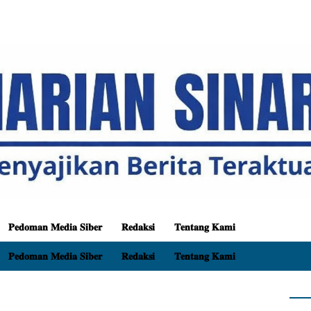
𝐏𝐞𝐝𝐨𝐦𝐚𝐧 𝐌𝐞𝐝𝐢𝐚 𝐒𝐢𝐛𝐞𝐫
𝐑𝐞𝐝𝐚𝐤𝐬𝐢
𝐓𝐞𝐧𝐭𝐚𝐧𝐠 𝐊𝐚𝐦𝐢
𝐏𝐞𝐝𝐨𝐦𝐚𝐧 𝐌𝐞𝐝𝐢𝐚 𝐒𝐢𝐛𝐞𝐫
𝐑𝐞𝐝𝐚𝐤𝐬𝐢
𝐓𝐞𝐧𝐭𝐚𝐧𝐠 𝐊𝐚𝐦𝐢