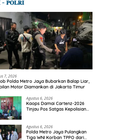
 – 𝐏𝐎𝐋𝐑𝐈
us 7, 2026
ob Polda Metro Jaya Bubarkan Balap Liar,
ilan Motor Diamankan di Jakarta Timur
Agustus 6, 2026
Kaops Damai Cartenz-2026
Tinjau Pos Satgas Kepolisian
Ops Damai Cartenz di Sinak,
Perkuat Pendekatan Humanis
Bersama Masyarakat
Agustus 6, 2026
Polda Metro Jaya Pulangkan
Tiga WNI Korban TPPO dari