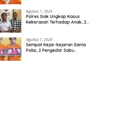
Berencana, Seorang Pria
Berhasil Diamankan
Agustus 7, 2026
Polres Siak Ungkap Kasus
Kekerasan Terhadap Anak, 2
Tersangka Diamankan
Agustus 7, 2026
Sempat Kejar-kejaran Sama
Polisi, 2 Pengedar Sabu
Diringkus Satresnarkoba
Polres Inhu