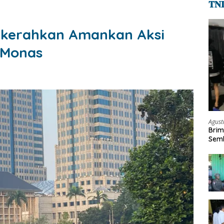
𝐓𝐍
 Dikerahkan Amankan Aksi
n Monas
Agust
Brim
Semb