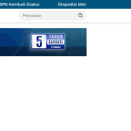
Ekspedisi Merah Putih Presisi 2026 Hadir di Dumai, Perkuat S
tutup