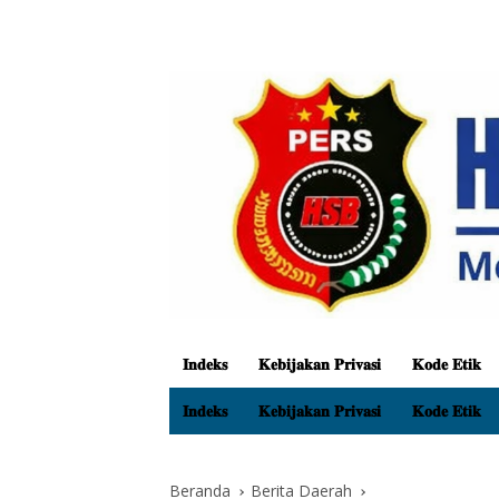
𝐈𝐧𝐝𝐞𝐤𝐬
𝐊𝐞𝐛𝐢𝐣𝐚𝐤𝐚𝐧 𝐏𝐫𝐢𝐯𝐚𝐬𝐢
𝐊𝐨𝐝𝐞 𝐄𝐭𝐢𝐤
𝐈𝐧𝐝𝐞𝐤𝐬
𝐊𝐞𝐛𝐢𝐣𝐚𝐤𝐚𝐧 𝐏𝐫𝐢𝐯𝐚𝐬𝐢
𝐊𝐨𝐝𝐞 𝐄𝐭𝐢𝐤
Beranda
Berita Daerah