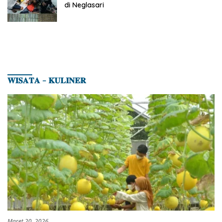
di Neglasari
𝐖𝐈𝐒𝐀𝐓𝐀 – 𝐊𝐔𝐋𝐈𝐍𝐄𝐑
Maret 20, 2026