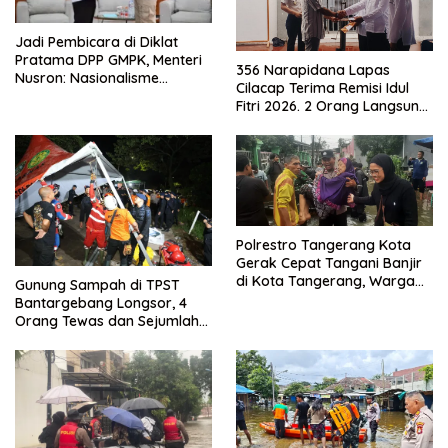
Jadi Pembicara di Diklat
Pratama DPP GMPK, Menteri
356 Narapidana Lapas
Nusron: Nasionalisme
Cilacap Terima Remisi Idul
Menjadikan Bangsa yang
Fitri 2026. 2 Orang Langsung
Kuat
Bebas
Polrestro Tangerang Kota
Gerak Cepat Tangani Banjir
di Kota Tangerang, Warga
Gunung Sampah di TPST
Dievakuasi dan Didirikan
Bantargebang Longsor, 4
Posko Siaga
Orang Tewas dan Sejumlah
Truk Tertimbun