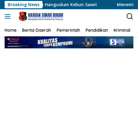
Langsung
n Hanguskan Kebun Sawit
Breaking News
Menembus Hamparan Jagung, 
ke
konten
Home
Berita Daerah
Pemerintah
Pendidikan
Kriminal