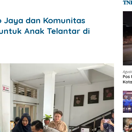
𝐓𝐍
o Jaya dan Komunitas
untuk Anak Telantar di
Agust
Pos 
Kot