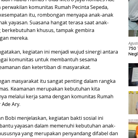
n perwakilan komunitas Rumah Pecinta Sepeda,
 kesempatan itu, rombongan menyapa anak-anak
ihak yayasan. Suasana hangat terasa saat anak-
g berkebutuhan khusus, tampak gembira
gan mereka.
Agust
750 
atakan, kegiatan ini menjadi wujud sinergi antara
Negl
bagai komunitas untuk membantuh sesama
eamanan dan ketertiban di masyarakat.
engan masyarakat itu sangat penting dalam rangka
mas. Keamanan merupakan kebutuhan kita
nya melalui kerja sama dengan komunitas Rumah
 Ade Ary.
n Bobi menjelaskan, kegiatan bakti sosial ini
embantu yayasan dalam memenuhi kebutuhan anak-
khususnya yang merupakan penyandang difabel dan