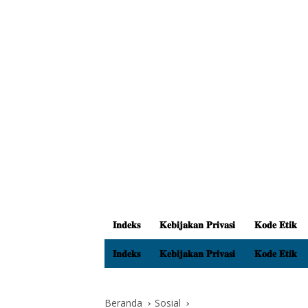
𝐈𝐧𝐝𝐞𝐤𝐬
𝐊𝐞𝐛𝐢𝐣𝐚𝐤𝐚𝐧 𝐏𝐫𝐢𝐯𝐚𝐬𝐢
𝐊𝐨𝐝𝐞 𝐄𝐭𝐢𝐤
𝐈𝐧𝐝𝐞𝐤𝐬
𝐊𝐞𝐛𝐢𝐣𝐚𝐤𝐚𝐧 𝐏𝐫𝐢𝐯𝐚𝐬𝐢
𝐊𝐨𝐝𝐞 𝐄𝐭𝐢𝐤
Beranda
Sosial