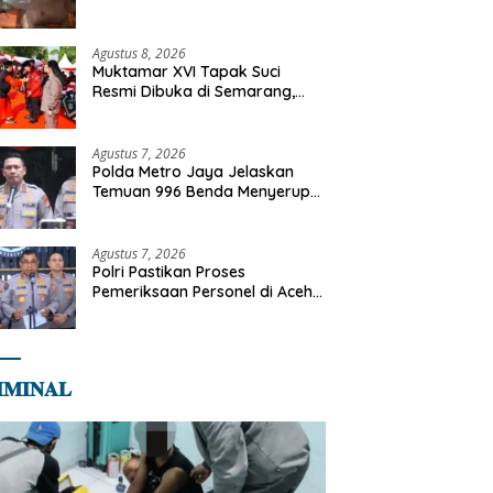
Tangani Kebakaran Gedung
Bapenda
Agustus 8, 2026
Muktamar XVI Tapak Suci
Resmi Dibuka di Semarang,
Kapolri Terima Anugerah
Anggota Kehormatan
Agustus 7, 2026
Polda Metro Jaya Jelaskan
Temuan 996 Benda Menyerupai
Senjata di Yayasan Jaksel
Agustus 7, 2026
Polri Pastikan Proses
Pemeriksaan Personel di Aceh
Dilaksanakan Secara
Profesional dan Transparan
𝐌𝐈𝐍𝐀𝐋