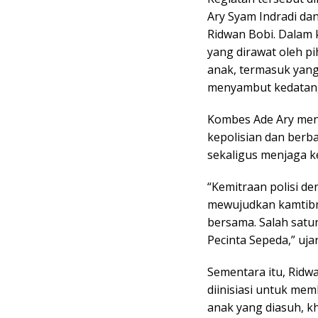
Ary Syam Indradi da
Ridwan Bobi. Dalam
yang dirawat oleh p
anak, termasuk yan
menyambut kedatan
Kombes Ade Ary meng
kepolisian dan ber
sekaligus menjaga k
“Kemitraan polisi d
mewujudkan kamtib
bersama. Salah satu
Pecinta Sepeda,” ujar
Sementara itu, Ridwa
diinisiasi untuk m
anak yang diasuh, 