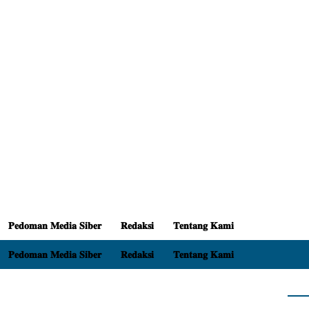
𝐏𝐞𝐝𝐨𝐦𝐚𝐧 𝐌𝐞𝐝𝐢𝐚 𝐒𝐢𝐛𝐞𝐫
𝐑𝐞𝐝𝐚𝐤𝐬𝐢
𝐓𝐞𝐧𝐭𝐚𝐧𝐠 𝐊𝐚𝐦𝐢
𝐏𝐞𝐝𝐨𝐦𝐚𝐧 𝐌𝐞𝐝𝐢𝐚 𝐒𝐢𝐛𝐞𝐫
𝐑𝐞𝐝𝐚𝐤𝐬𝐢
𝐓𝐞𝐧𝐭𝐚𝐧𝐠 𝐊𝐚𝐦𝐢