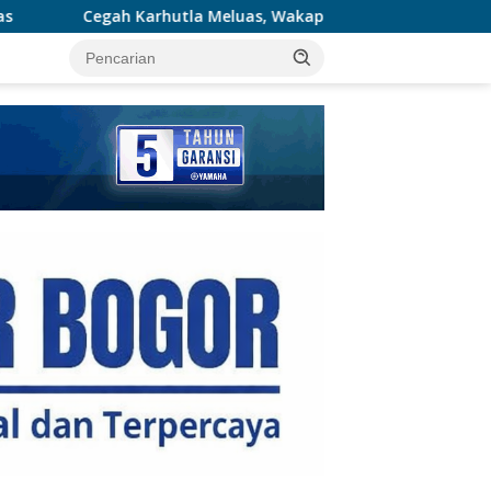
Meluas, Wakapolda Riau dan Irdam XIX/TT Turun Langsung Pada
tutup