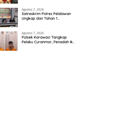
Etomidate dari Seorang Pria
Agustus 7, 2026
Satreskrim Polres Pelalawan
Ungkap dan Tahan 1
Tersangka Kasus Tindak
Pidana Karhutla di Kerumutan
Agustus 7, 2026
Polsek Karawaci Tangkap
Pelaku Curanmor, Penadah Ikut
Diamankan