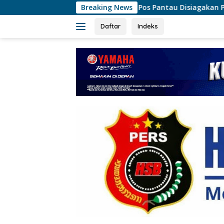
Langsung
Pos Pantau Disiagakan Polres Metro Tangerang K
Breaking News
ke
konten
Daftar
Indeks
tutup