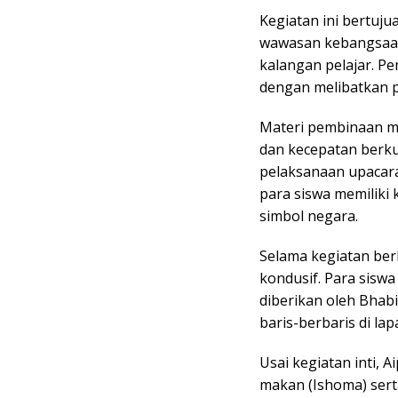
Kegiatan ini bertuj
wawasan kebangsaan,
kalangan pelajar. P
dengan melibatkan p
Materi pembinaan me
dan kecepatan berku
pelaksanaan upacara
para siswa memiliki 
simbol negara.
Selama kegiatan ber
kondusif. Para siswa
diberikan oleh Bhab
baris-berbaris di la
Usai kegiatan inti, A
makan (Ishoma) ser