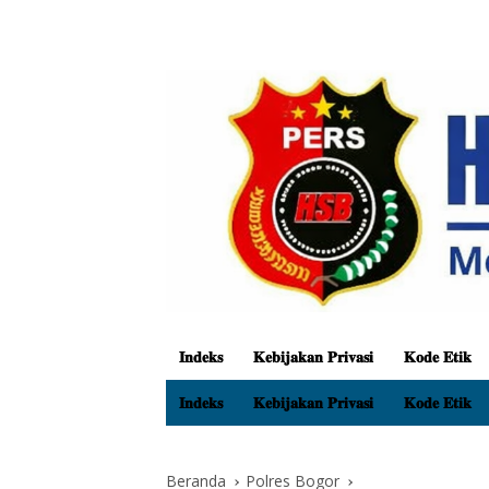
𝐈𝐧𝐝𝐞𝐤𝐬
𝐊𝐞𝐛𝐢𝐣𝐚𝐤𝐚𝐧 𝐏𝐫𝐢𝐯𝐚𝐬𝐢
𝐊𝐨𝐝𝐞 𝐄𝐭𝐢𝐤
𝐈𝐧𝐝𝐞𝐤𝐬
𝐊𝐞𝐛𝐢𝐣𝐚𝐤𝐚𝐧 𝐏𝐫𝐢𝐯𝐚𝐬𝐢
𝐊𝐨𝐝𝐞 𝐄𝐭𝐢𝐤
Beranda
Polres Bogor