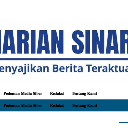
𝐏𝐞𝐝𝐨𝐦𝐚𝐧 𝐌𝐞𝐝𝐢𝐚 𝐒𝐢𝐛𝐞𝐫
𝐑𝐞𝐝𝐚𝐤𝐬𝐢
𝐓𝐞𝐧𝐭𝐚𝐧𝐠 𝐊𝐚𝐦𝐢
𝐏𝐞𝐝𝐨𝐦𝐚𝐧 𝐌𝐞𝐝𝐢𝐚 𝐒𝐢𝐛𝐞𝐫
𝐑𝐞𝐝𝐚𝐤𝐬𝐢
𝐓𝐞𝐧𝐭𝐚𝐧𝐠 𝐊𝐚𝐦𝐢