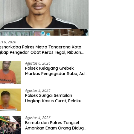
us 6, 2026
esnarkoba Polres Metro Tangerang Kota
kap Pengedar Obat Keras Ilegal, Ribuan
r Tramadol dan Hexymer Disita
Agustus 6, 2026
Polsek Kelayang Grebek
Markas Pengegedar Sabu, Ada
Lubang Tanah Untuk
Menyimpan Barang Bukti
Agustus 5, 2026
Polsek Sungai Sembilan
Ungkap Kasus Curat, Pelaku
dan Barang Bukti Berhasil
Diamankan
Agustus 4, 2026
Brimob dan Polres Tangsel
Amankan Enam Orang Diduga
Hendak Tawuran