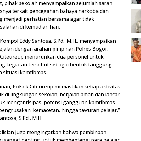
t, pihak sekolah menyampaikan sejumlah saran
snya terkait pencegahan bahaya narkoba dan
ng menjadi perhatian bersama agar tidak
alahan di kemudian hari.
 Kompol Eddy Santosa, S.Pd., M.H., menyampaikan
sejalan dengan arahan pimpinan Polres Bogor.
 Citeureup menurunkan dua personel untuk
ng kegiatan tersebut sebagai bentuk tanggung
 situasi kamtibmas.
nan, Polsek Citeureup memastikan setiap aktivitas
k di lingkungan sekolah, berjalan aman dan lancar.
tuk mengantisipasi potensi gangguan kamtibmas
 pengrusakan, kemacetan, hingga tawuran pelajar,”
ntosa, S.Pd., M.H.
epolisian juga mengingatkan bahwa pembinaan
ini sangat penting untuk membentengi para pelajar