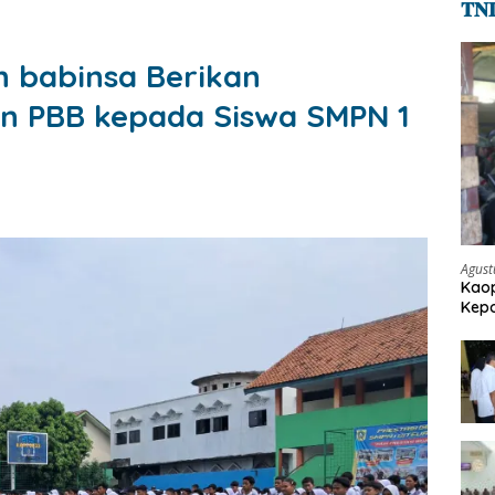
𝐓𝐍
 babinsa Berikan
an PBB kepada Siswa SMPN 1
Agust
Kaop
Kepo
Pen