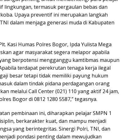
if lingkungan, termasuk pergaulan bebas dan
koba. Upaya preventif ini merupakan langkah
 TNI dalam menjaga generasi muda di Kabupaten
Plt. Kasi Humas Polres Bogor, Ipda Yulista Mega
gaskan agar masyarakat segera melapor apabila
 yang berpotensi mengganggu kamtibmas maupun
“Apabila terdapat perekrutan tenaga kerja ilegal
gaji besar tetapi tidak memiliki payung hukum
 masuk dalam tindak pidana perdagangan orang
kan melalui Call Center (021) 110 yang aktif 24 jam,
lres Bogor di 0812 1280 5587,” tegasnya.
tan pembinaan ini, diharapkan pelajar SMPN 1
isiplin, berkarakter kuat, dan mampu menjadi
gsa yang berintegritas. Sinergi Polri, TNI, dan
menjadi pondasi penting dalam mewujudkan