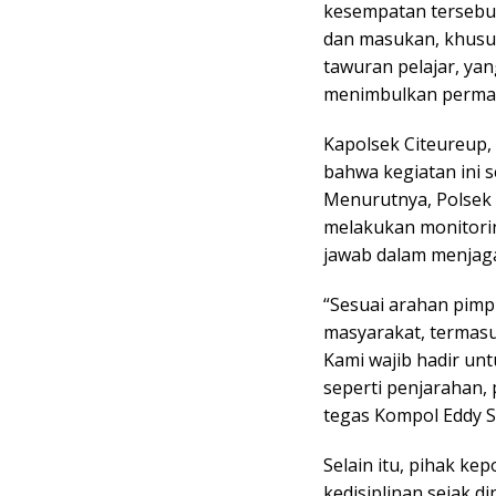
kesempatan tersebu
dan masukan, khusu
tawuran pelajar, ya
menimbulkan permas
Kapolsek Citeureup,
bahwa kegiatan ini 
Menurutnya, Polsek
melakukan monitori
jawab dalam menjaga
“Sesuai arahan pimpi
masyarakat, termasu
Kami wajib hadir un
seperti penjarahan,
tegas Kompol Eddy Sa
Selain itu, pihak k
kedisiplinan sejak d