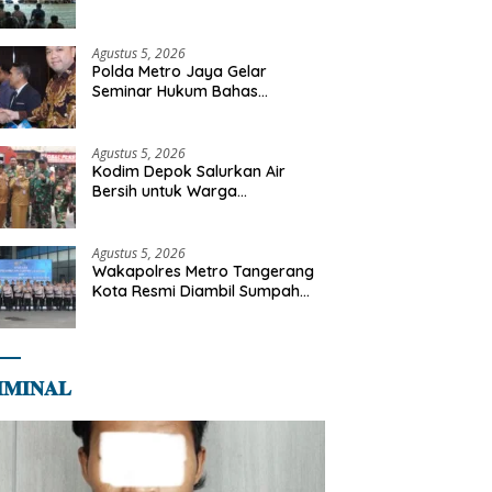
Diajak Perkuat Integritas dan
Bekal Akhirat
Agustus 5, 2026
Polda Metro Jaya Gelar
Seminar Hukum Bahas
Perluasan Objek Praperadilan
dalam KUHAP Baru
Agustus 5, 2026
Kodim Depok Salurkan Air
Bersih untuk Warga
Terdampak Kekeringan di
Cipayung Jaya
Agustus 5, 2026
Wakapolres Metro Tangerang
Kota Resmi Diambil Sumpah
Jabatan, Teguhkan Komitmen
Integritas dan Pelayanan
kepada Masyarakat
𝐌𝐈𝐍𝐀𝐋