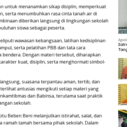
uan untuk menanamkan sikap disiplin, memperkuat
 serta menumbuhkan rasa cinta tanah air di
embinaan diberikan langsung di lingkungan sekolah
uluhan siswa sebagai peserta.
Agust
liputi wawasan kebangsaan, latihan kedisiplinan
Satr
mpul, serta pelatihan PBB dan tata cara
Tang
 bendera. Dengan materi tersebut, diharapkan
Buti
karakter kuat, disiplin, serta menghormati simbol-
langsung, suasana terpantau aman, tertib, dan
 terlihat antusias mengikuti setiap materi yang
inkamtibmas dan Babinsa, terutama saat praktik
pangan sekolah.
iptu Beben Beni melanjutkan istirahat, salat, dan
ta ramah tamah bersama pihak sekolah. Dalam