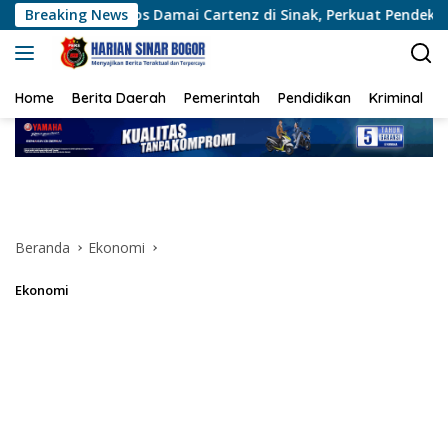
Langsung
 Ops Damai Cartenz di Sinak, Perkuat Pendekatan Humanis Ber
Breaking News
ke
konten
Home
Berita Daerah
Pemerintah
Pendidikan
Kriminal
Beranda
Ekonomi
Ekonomi