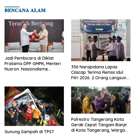
𝐁𝐄𝐍𝐂𝐀𝐍𝐀 𝐀𝐋𝐀𝐌
Jadi Pembicara di Diklat
Pratama DPP GMPK, Menteri
356 Narapidana Lapas
Nusron: Nasionalisme
Cilacap Terima Remisi Idul
Menjadikan Bangsa yang
Fitri 2026. 2 Orang Langsung
Kuat
Bebas
Polrestro Tangerang Kota
Gerak Cepat Tangani Banjir
di Kota Tangerang, Warga
Gunung Sampah di TPST