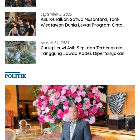
Milyaran Rupiah Dibelanjakan Ribuan Alumni
SMANSA Makassar
September 3, 2025
KSL Kenalkan Satwa Nusantara, Tarik
Wisatawan Dunia Lewat Program Cinta
Satwa
Agustus 31, 2025
Curug Leuwi Asih Sepi dan Terbengkalai,
Tanggung Jawab Kades Dipertanyakan
𝐏𝐎𝐋𝐈𝐓𝐈𝐊