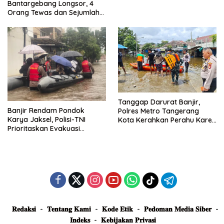
Dievakuasi dan Didirikan
Bantargebang Longsor, 4
Posko Siaga
Orang Tewas dan Sejumlah
Truk Tertimbun
Tanggap Darurat Banjir,
Banjir Rendam Pondok
Polres Metro Tangerang
Karya Jaksel, Polisi-TNI
Kota Kerahkan Perahu Karet
Prioritaskan Evakuasi
Evakuasi Warga Jatiuwung
Kelompok Rentan
𝐑𝐞𝐝𝐚𝐤𝐬𝐢
𝐓𝐞𝐧𝐭𝐚𝐧𝐠 𝐊𝐚𝐦𝐢
𝐊𝐨𝐝𝐞 𝐄𝐭𝐢𝐤
𝐏𝐞𝐝𝐨𝐦𝐚𝐧 𝐌𝐞𝐝𝐢𝐚 𝐒𝐢𝐛𝐞𝐫
𝐈𝐧𝐝𝐞𝐤𝐬
𝐊𝐞𝐛𝐢𝐣𝐚𝐤𝐚𝐧 𝐏𝐫𝐢𝐯𝐚𝐬𝐢