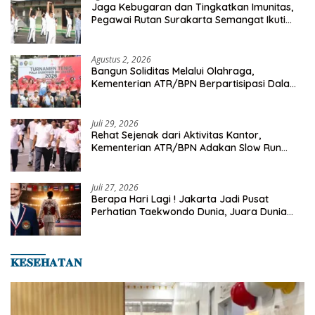
Jaga Kebugaran dan Tingkatkan Imunitas,
Pegawai Rutan Surakarta Semangat Ikuti
Senam Pagi
Agustus 2, 2026
Bangun Soliditas Melalui Olahraga,
Kementerian ATR/BPN Berpartisipasi Dalam
Turnamen Tenis Piala Gubernur DKI Jakarta
2026
Juli 29, 2026
Rehat Sejenak dari Aktivitas Kantor,
Kementerian ATR/BPN Adakan Slow Run
Rutin Sepulang Kerja
Juli 27, 2026
Berapa Hari Lagi ! Jakarta Jadi Pusat
Perhatian Taekwondo Dunia, Juara Dunia
Hingga Kampiun Asia Siap Berlaga di 8th
Asian Taekwondo Indonesia Open 2026
𝐊𝐄𝐒𝐄𝐇𝐀𝐓𝐀𝐍