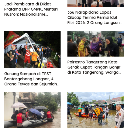
Jadi Pembicara di Diklat
Pratama DPP GMPK, Menteri
356 Narapidana Lapas
Nusron: Nasionalisme
Cilacap Terima Remisi Idul
Menjadikan Bangsa yang
Fitri 2026. 2 Orang Langsung
Kuat
Bebas
Polrestro Tangerang Kota
Gerak Cepat Tangani Banjir
di Kota Tangerang, Warga
Gunung Sampah di TPST
Dievakuasi dan Didirikan
Bantargebang Longsor, 4
Posko Siaga
Orang Tewas dan Sejumlah
Truk Tertimbun