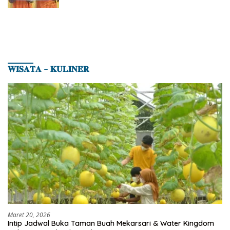
Polres Inhu
𝐖𝐈𝐒𝐀𝐓𝐀 – 𝐊𝐔𝐋𝐈𝐍𝐄𝐑
Maret 20, 2026
Intip Jadwal Buka Taman Buah Mekarsari & Water Kingdom