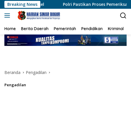
Langsung
Breaking News
Polri Pastikan Proses Pemeriksaan Personel di Aceh Dilak
ke
konten
Home
Berita Daerah
Pemerintah
Pendidikan
Kriminal
Beranda
Pengadilan
Pengadilan