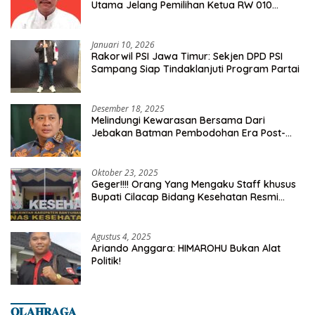
Utama Jelang Pemilihan Ketua RW 010
Kelurahan Tanah Baru
Januari 10, 2026
Rakorwil PSI Jawa Timur: Sekjen DPD PSI
Sampang Siap Tindaklanjuti Program Partai
Desember 18, 2025
Melindungi Kewarasan Bersama Dari
Jebakan Batman Pembodohan Era Post-
Truth
Oktober 23, 2025
Geger!!!! Orang Yang Mengaku Staff khusus
Bupati Cilacap Bidang Kesehatan Resmi
Dilaporkan Ke Dinas Kesehatan Kab.
Banyumas
Agustus 4, 2025
Ariando Anggara: HIMAROHU Bukan Alat
Politik!
𝐎𝐋𝐀𝐇𝐑𝐀𝐆𝐀