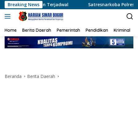
Langsung
erjadwal
Breaking News
Satresnarkoba Polres Metro Tangerang Kota T
ke
konten
Home
Berita Daerah
Pemerintah
Pendidikan
Kriminal
Beranda
Berita Daerah