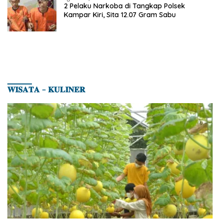
2 Pelaku Narkoba di Tangkap Polsek
Kampar Kiri, Sita 12.07 Gram Sabu
𝐖𝐈𝐒𝐀𝐓𝐀 – 𝐊𝐔𝐋𝐈𝐍𝐄𝐑