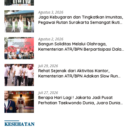
Championship 2026
Agustus 3, 2026
Jaga Kebugaran dan Tingkatkan Imunitas,
Pegawai Rutan Surakarta Semangat Ikuti
Senam Pagi
Agustus 2, 2026
Bangun Soliditas Melalui Olahraga,
Kementerian ATR/BPN Berpartisipasi Dalam
Turnamen Tenis Piala Gubernur DKI Jakarta
2026
Juli 29, 2026
Rehat Sejenak dari Aktivitas Kantor,
Kementerian ATR/BPN Adakan Slow Run
Rutin Sepulang Kerja
Juli 27, 2026
Berapa Hari Lagi ! Jakarta Jadi Pusat
Perhatian Taekwondo Dunia, Juara Dunia
Hingga Kampiun Asia Siap Berlaga di 8th
Asian Taekwondo Indonesia Open 2026
𝐊𝐄𝐒𝐄𝐇𝐀𝐓𝐀𝐍