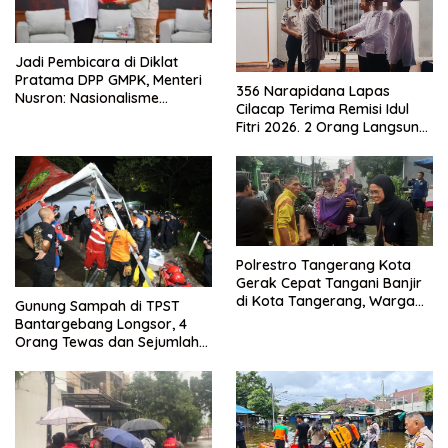
Jadi Pembicara di Diklat
Pratama DPP GMPK, Menteri
356 Narapidana Lapas
Nusron: Nasionalisme
Cilacap Terima Remisi Idul
Menjadikan Bangsa yang
Fitri 2026. 2 Orang Langsung
Kuat
Bebas
Polrestro Tangerang Kota
Gerak Cepat Tangani Banjir
di Kota Tangerang, Warga
Gunung Sampah di TPST
Dievakuasi dan Didirikan
Bantargebang Longsor, 4
Posko Siaga
Orang Tewas dan Sejumlah
Truk Tertimbun