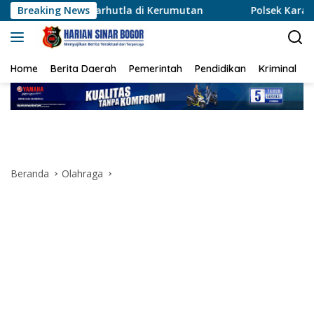
Langsung
 Karhutla di Kerumutan
Breaking News
Polsek Karawaci Tangkap Pela
ke
konten
Home
Berita Daerah
Pemerintah
Pendidikan
Kriminal
Beranda
Olahraga