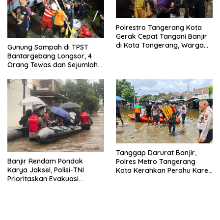
Polrestro Tangerang Kota
Gerak Cepat Tangani Banjir
di Kota Tangerang, Warga
Gunung Sampah di TPST
Dievakuasi dan Didirikan
Bantargebang Longsor, 4
Posko Siaga
Orang Tewas dan Sejumlah
Truk Tertimbun
Tanggap Darurat Banjir,
Banjir Rendam Pondok
Polres Metro Tangerang
Karya Jaksel, Polisi-TNI
Kota Kerahkan Perahu Karet
Prioritaskan Evakuasi
Evakuasi Warga Jatiuwung
Kelompok Rentan