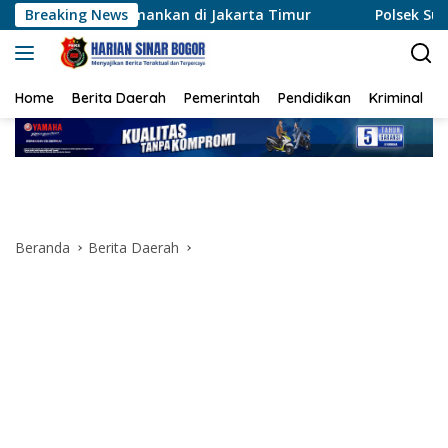
Langsung
 Diamankan di Jakarta Timur
Breaking News
Polsek Sungai Sembilan 
ke
konten
Home
Berita Daerah
Pemerintah
Pendidikan
Kriminal
Beranda
Berita Daerah