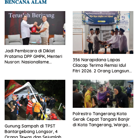
𝐁𝐄𝐍𝐂𝐀𝐍𝐀 𝐀𝐋𝐀𝐌
Jadi Pembicara di Diklat
Pratama DPP GMPK, Menteri
356 Narapidana Lapas
Nusron: Nasionalisme
Cilacap Terima Remisi Idul
Menjadikan Bangsa yang
Fitri 2026. 2 Orang Langsung
Kuat
Bebas
Polrestro Tangerang Kota
Gerak Cepat Tangani Banjir
di Kota Tangerang, Warga
Gunung Sampah di TPST
Dievakuasi dan Didirikan
Bantargebang Longsor, 4
Posko Siaga
Orang Tewas dan Sejumlah