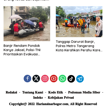
Truk Tertimbun
Tanggap Darurat Banjir,
Banjir Rendam Pondok
Polres Metro Tangerang
Karya Jaksel, Polisi-TNI
Kota Kerahkan Perahu Karet
Prioritaskan Evakuasi
Evakuasi Warga Jatiuwung
Kelompok Rentan
𝐑𝐞𝐝𝐚𝐤𝐬𝐢
𝐓𝐞𝐧𝐭𝐚𝐧𝐠 𝐊𝐚𝐦𝐢
𝐊𝐨𝐝𝐞 𝐄𝐭𝐢𝐤
𝐏𝐞𝐝𝐨𝐦𝐚𝐧 𝐌𝐞𝐝𝐢𝐚 𝐒𝐢𝐛𝐞𝐫
𝐈𝐧𝐝𝐞𝐤𝐬
𝐊𝐞𝐛𝐢𝐣𝐚𝐤𝐚𝐧 𝐏𝐫𝐢𝐯𝐚𝐬𝐢
𝐂𝐨𝐩𝐲𝐫𝐢𝐠𝐡𝐭@ 𝟐𝟎𝟐𝟐. 𝐇𝐚𝐫𝐢𝐚𝐧𝐬𝐢𝐧𝐚𝐫𝐛𝐨𝐠𝐨𝐫.𝐜𝐨𝐦, 𝐀𝐥𝐥 𝐑𝐢𝐠𝐡𝐭 𝐑𝐞𝐬𝐞𝐫𝐯𝐞𝐝