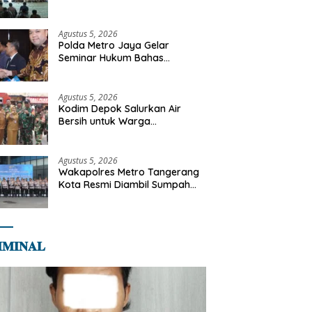
Diajak Perkuat Integritas dan
Bekal Akhirat
Agustus 5, 2026
Polda Metro Jaya Gelar
Seminar Hukum Bahas
Perluasan Objek Praperadilan
dalam KUHAP Baru
Agustus 5, 2026
Kodim Depok Salurkan Air
Bersih untuk Warga
Terdampak Kekeringan di
Cipayung Jaya
Agustus 5, 2026
Wakapolres Metro Tangerang
Kota Resmi Diambil Sumpah
Jabatan, Teguhkan Komitmen
Integritas dan Pelayanan
kepada Masyarakat
𝐌𝐈𝐍𝐀𝐋