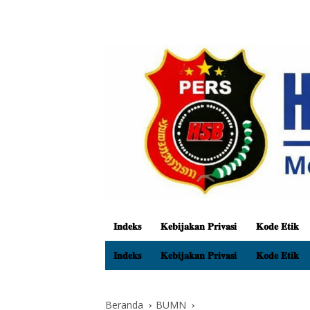
𝐈𝐧𝐝𝐞𝐤𝐬
𝐊𝐞𝐛𝐢𝐣𝐚𝐤𝐚𝐧 𝐏𝐫𝐢𝐯𝐚𝐬𝐢
𝐊𝐨𝐝𝐞 𝐄𝐭𝐢𝐤
𝐈𝐧𝐝𝐞𝐤𝐬
𝐊𝐞𝐛𝐢𝐣𝐚𝐤𝐚𝐧 𝐏𝐫𝐢𝐯𝐚𝐬𝐢
𝐊𝐨𝐝𝐞 𝐄𝐭𝐢𝐤
Beranda
BUMN