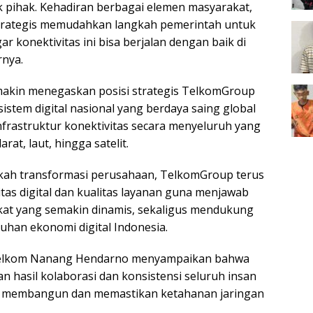
pihak. Kehadiran berbagai elemen masyarakat,
 strategis memudahkan langkah pemerintah untuk
r konektivitas ini bisa berjalan dengan baik di
rnya.
makin menegaskan posisi strategis TelkomGroup
istem digital nasional yang berdaya saing global
nfrastruktur konektivitas secara menyeluruh yang
at, laut, hingga satelit.
gkah transformasi perusahaan, TelkomGroup terus
tas digital dan kualitas layanan guna menjawab
at yang semakin dinamis, sekaligus mendukung
han ekonomi digital Indonesia.
Telkom Nanang Hendarno menyampaikan bahwa
n hasil kolaborasi dan konsistensi seluruh insan
 membangun dan memastikan ketahanan jaringan