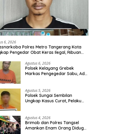
us 6, 2026
esnarkoba Polres Metro Tangerang Kota
kap Pengedar Obat Keras Ilegal, Ribuan
r Tramadol dan Hexymer Disita
Agustus 6, 2026
Polsek Kelayang Grebek
Markas Pengegedar Sabu, Ada
Lubang Tanah Untuk
Menyimpan Barang Bukti
Agustus 5, 2026
Polsek Sungai Sembilan
Ungkap Kasus Curat, Pelaku
dan Barang Bukti Berhasil
Diamankan
Agustus 4, 2026
Brimob dan Polres Tangsel
Amankan Enam Orang Diduga
Hendak Tawuran