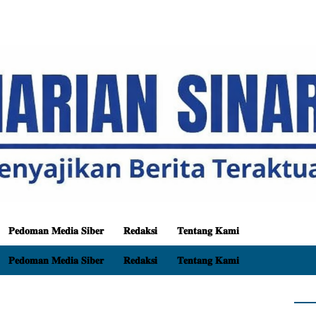
𝐏𝐞𝐝𝐨𝐦𝐚𝐧 𝐌𝐞𝐝𝐢𝐚 𝐒𝐢𝐛𝐞𝐫
𝐑𝐞𝐝𝐚𝐤𝐬𝐢
𝐓𝐞𝐧𝐭𝐚𝐧𝐠 𝐊𝐚𝐦𝐢
𝐏𝐞𝐝𝐨𝐦𝐚𝐧 𝐌𝐞𝐝𝐢𝐚 𝐒𝐢𝐛𝐞𝐫
𝐑𝐞𝐝𝐚𝐤𝐬𝐢
𝐓𝐞𝐧𝐭𝐚𝐧𝐠 𝐊𝐚𝐦𝐢