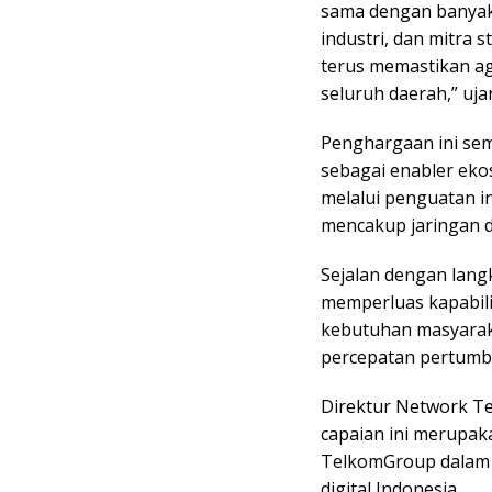
sama dengan banyak 
industri, dan mitra
terus memastikan aga
seluruh daerah,” uja
Penghargaan ini se
sebagai enabler ekos
melalui penguatan i
mencakup jaringan dar
Sejalan dengan lan
memperluas kapabili
kebutuhan masyarak
percepatan pertumbu
Direktur Network 
capaian ini merupaka
TelkomGroup dalam
digital Indonesia.