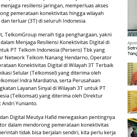
enjaga resiliensi jaringan, memperluas akses
orong pemerataan konektivitas hingga wilayah
 dan terluar (3T) di seluruh Indonesia.
t, TelkomGroup meraih tiga penghargaan, yakni
alam Menjaga Resiliensi Konektivitas Digital di
Agust
Satr
ntuk PT Telkom Indonesia (Persero) Tbk yang
Tang
ktur Network Telkom Nanang Hendarno, Operator
Buti
erataan Konektivitas Digital di Wilayah 3T Terbaik
kasi Selular (Telkomsel) yang diterima oleh
lkomsel Indra Mardiatna, serta Perusahaan
gkatan Layanan Sinyal di Wilayah 3T untuk PT
esia (Telkomsat) yang diterima oleh Direktur
 Andri Yunianto.
dan Digital Meutya Hafid menegaskan pentingnya
ektor dalam mendorong pemerataan konektivitas
merintah tidak bisa berjalan sendiri, kita perlu kerja