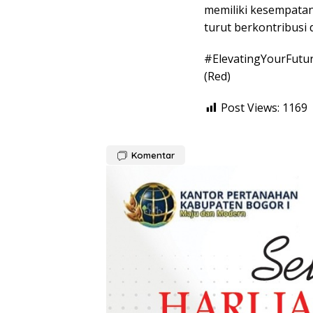
memiliki kesempatan
turut berkontribusi
#ElevatingYourFutu
(Red)
Post Views:
1169
Komentar