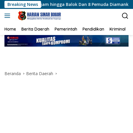
Langsung
Tajam hingga Balok Dan 8 Pemuda Diamankan
Breaking News
Brimob Po
ke
konten
Home
Berita Daerah
Pemerintah
Pendidikan
Kriminal
Beranda
Berita Daerah