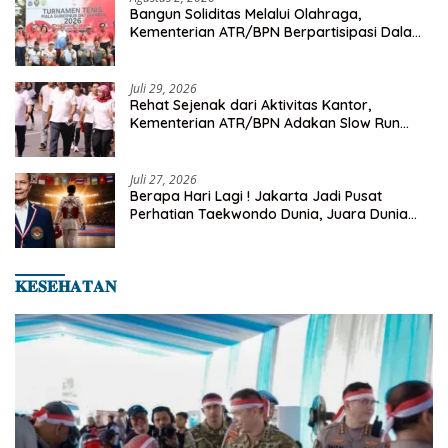
Bangun Soliditas Melalui Olahraga,
Kementerian ATR/BPN Berpartisipasi Dalam
Turnamen Tenis Piala Gubernur DKI Jakarta
2026
Juli 29, 2026
Rehat Sejenak dari Aktivitas Kantor,
Kementerian ATR/BPN Adakan Slow Run
Rutin Sepulang Kerja
Juli 27, 2026
Berapa Hari Lagi ! Jakarta Jadi Pusat
Perhatian Taekwondo Dunia, Juara Dunia
Hingga Kampiun Asia Siap Berlaga di 8th
Asian Taekwondo Indonesia Open 2026
𝐊𝐄𝐒𝐄𝐇𝐀𝐓𝐀𝐍