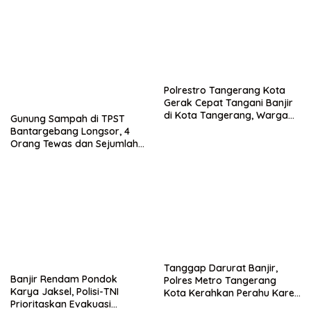
Bebas
Polrestro Tangerang Kota
Gerak Cepat Tangani Banjir
di Kota Tangerang, Warga
Gunung Sampah di TPST
Dievakuasi dan Didirikan
Bantargebang Longsor, 4
Posko Siaga
Orang Tewas dan Sejumlah
Truk Tertimbun
Tanggap Darurat Banjir,
Banjir Rendam Pondok
Polres Metro Tangerang
Karya Jaksel, Polisi-TNI
Kota Kerahkan Perahu Karet
Prioritaskan Evakuasi
Evakuasi Warga Jatiuwung