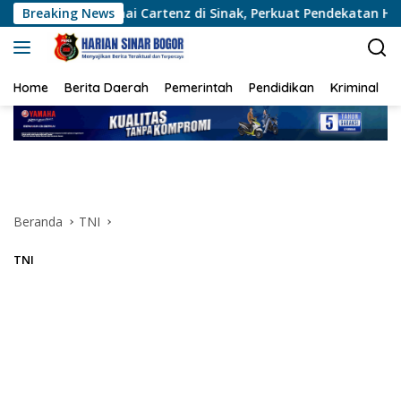
Langsung
amai Cartenz di Sinak, Perkuat Pendekatan Humanis Bersama M
Breaking News
ke
konten
Home
Berita Daerah
Pemerintah
Pendidikan
Kriminal
Beranda
TNI
TNI