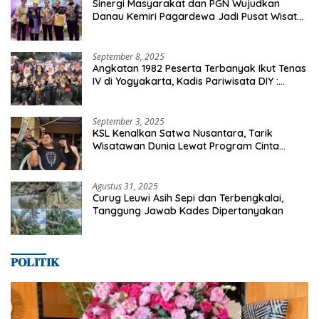
Sinergi Masyarakat dan PGN Wujudkan
Danau Kemiri Pagardewa Jadi Pusat Wisata
dan Ekonomi Desa
September 8, 2025
Angkatan 1982 Peserta Terbanyak Ikut Tenas
IV di Yogyakarta, Kadis Pariwisata DIY :
Milyaran Rupiah Dibelanjakan Ribuan Alumni
SMANSA Makassar
September 3, 2025
KSL Kenalkan Satwa Nusantara, Tarik
Wisatawan Dunia Lewat Program Cinta
Satwa
Agustus 31, 2025
Curug Leuwi Asih Sepi dan Terbengkalai,
Tanggung Jawab Kades Dipertanyakan
𝐏𝐎𝐋𝐈𝐓𝐈𝐊