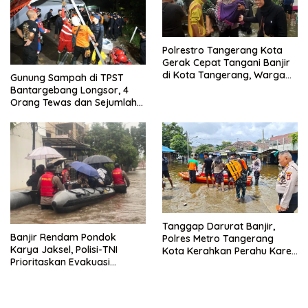
Polrestro Tangerang Kota
Gerak Cepat Tangani Banjir
di Kota Tangerang, Warga
Gunung Sampah di TPST
Dievakuasi dan Didirikan
Bantargebang Longsor, 4
Posko Siaga
Orang Tewas dan Sejumlah
Truk Tertimbun
Tanggap Darurat Banjir,
Banjir Rendam Pondok
Polres Metro Tangerang
Karya Jaksel, Polisi-TNI
Kota Kerahkan Perahu Karet
Prioritaskan Evakuasi
Evakuasi Warga Jatiuwung
Kelompok Rentan