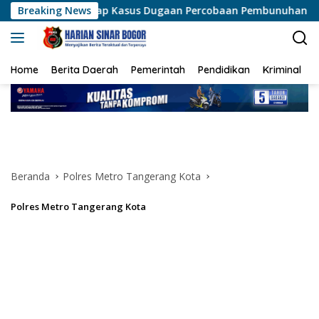
Langsung
 Ungkap Kasus Dugaan Percobaan Pembunuhan Berencana, Seora
Breaking News
ke
konten
Home
Berita Daerah
Pemerintah
Pendidikan
Kriminal
Beranda
Polres Metro Tangerang Kota
Polres Metro Tangerang Kota