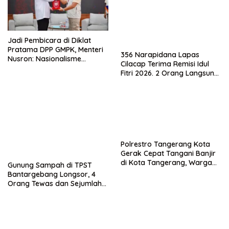
Jadi Pembicara di Diklat
Pratama DPP GMPK, Menteri
356 Narapidana Lapas
Nusron: Nasionalisme
Cilacap Terima Remisi Idul
Menjadikan Bangsa yang
Fitri 2026. 2 Orang Langsung
Kuat
Bebas
Polrestro Tangerang Kota
Gerak Cepat Tangani Banjir
di Kota Tangerang, Warga
Gunung Sampah di TPST
Dievakuasi dan Didirikan
Bantargebang Longsor, 4
Posko Siaga
Orang Tewas dan Sejumlah
Truk Tertimbun