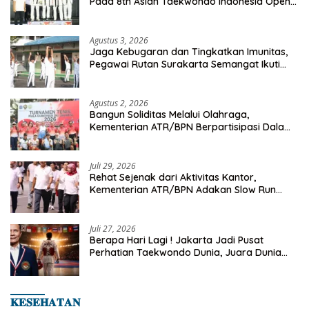
Pada 8th Asian Taekwondo Indonesia Open
Championship 2026
Agustus 3, 2026
Jaga Kebugaran dan Tingkatkan Imunitas,
Pegawai Rutan Surakarta Semangat Ikuti
Senam Pagi
Agustus 2, 2026
Bangun Soliditas Melalui Olahraga,
Kementerian ATR/BPN Berpartisipasi Dalam
Turnamen Tenis Piala Gubernur DKI Jakarta
2026
Juli 29, 2026
Rehat Sejenak dari Aktivitas Kantor,
Kementerian ATR/BPN Adakan Slow Run
Rutin Sepulang Kerja
Juli 27, 2026
Berapa Hari Lagi ! Jakarta Jadi Pusat
Perhatian Taekwondo Dunia, Juara Dunia
Hingga Kampiun Asia Siap Berlaga di 8th
Asian Taekwondo Indonesia Open 2026
𝐊𝐄𝐒𝐄𝐇𝐀𝐓𝐀𝐍