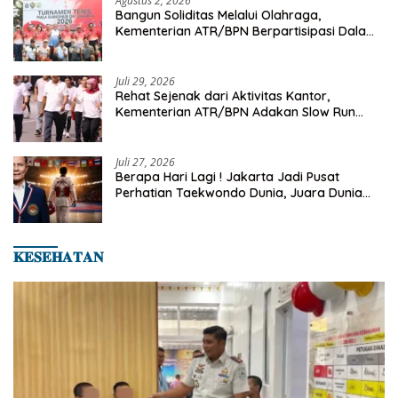
Agustus 2, 2026
Bangun Soliditas Melalui Olahraga,
Kementerian ATR/BPN Berpartisipasi Dalam
Turnamen Tenis Piala Gubernur DKI Jakarta
2026
Juli 29, 2026
Rehat Sejenak dari Aktivitas Kantor,
Kementerian ATR/BPN Adakan Slow Run
Rutin Sepulang Kerja
Juli 27, 2026
Berapa Hari Lagi ! Jakarta Jadi Pusat
Perhatian Taekwondo Dunia, Juara Dunia
Hingga Kampiun Asia Siap Berlaga di 8th
Asian Taekwondo Indonesia Open 2026
𝐊𝐄𝐒𝐄𝐇𝐀𝐓𝐀𝐍