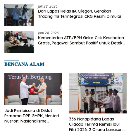
Cilegon
Juli 28, 2026
Dari Lapas Kelas IIA Cilegon, Gerakan
Tracing TB Terintegrasi CKG Resmi Dimulai
Juni 24, 2026
Kementerian ATR/BPN Gelar Cek Kesehatan
Gratis, Pegawai Sambut Positif untuk Deteksi
Dini Penyakit
𝐁𝐄𝐍𝐂𝐀𝐍𝐀 𝐀𝐋𝐀𝐌
Jadi Pembicara di Diklat
Pratama DPP GMPK, Menteri
356 Narapidana Lapas
Nusron: Nasionalisme
Cilacap Terima Remisi Idul
Menjadikan Bangsa yang
Fitri 2026. 2 Orang Langsung