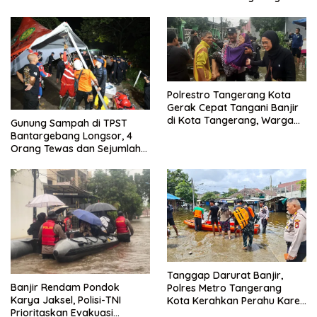
Kuat
Bebas
Polrestro Tangerang Kota
Gerak Cepat Tangani Banjir
di Kota Tangerang, Warga
Gunung Sampah di TPST
Dievakuasi dan Didirikan
Bantargebang Longsor, 4
Posko Siaga
Orang Tewas dan Sejumlah
Truk Tertimbun
Tanggap Darurat Banjir,
Banjir Rendam Pondok
Polres Metro Tangerang
Karya Jaksel, Polisi-TNI
Kota Kerahkan Perahu Karet
Prioritaskan Evakuasi
Evakuasi Warga Jatiuwung