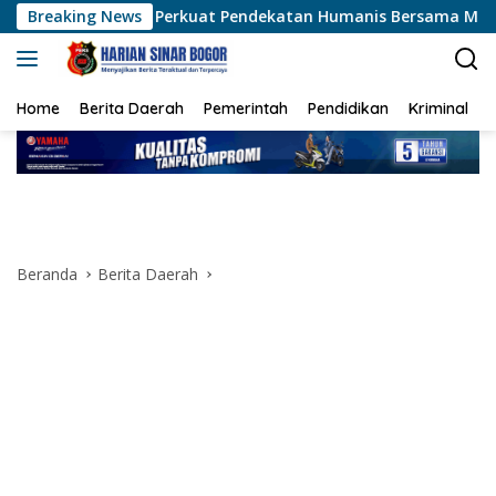
Langsung
k, Perkuat Pendekatan Humanis Bersama Masyarakat
Breaking News
Pe
ke
konten
Home
Berita Daerah
Pemerintah
Pendidikan
Kriminal
Beranda
Berita Daerah