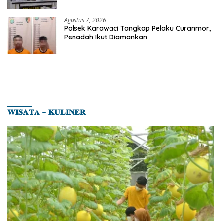
Karhutla di Kerumutan
Agustus 7, 2026
Polsek Karawaci Tangkap Pelaku Curanmor,
Penadah Ikut Diamankan
𝐖𝐈𝐒𝐀𝐓𝐀 – 𝐊𝐔𝐋𝐈𝐍𝐄𝐑