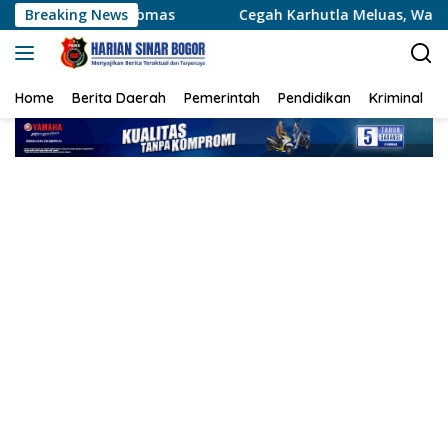
Langsung
mas
Breaking News
Cegah Karhutla Meluas, Wakapolda Riau dan Irdam
ke
konten
Home
Berita Daerah
Pemerintah
Pendidikan
Kriminal