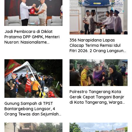
Jadi Pembicara di Diklat
Pratama DPP GMPK, Menteri
356 Narapidana Lapas
Nusron: Nasionalisme
Cilacap Terima Remisi Idul
Menjadikan Bangsa yang
Fitri 2026. 2 Orang Langsung
Kuat
Bebas
Polrestro Tangerang Kota
Gerak Cepat Tangani Banjir
di Kota Tangerang, Warga
Gunung Sampah di TPST
Dievakuasi dan Didirikan
Bantargebang Longsor, 4
Posko Siaga
Orang Tewas dan Sejumlah
Truk Tertimbun