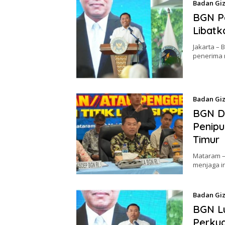
Badan Giz
BGN Pe
Libatk
Jakarta – 
penerima 
Badan Giz
BGN D
Penip
Timur
Mataram –
menjaga i
Badan Giz
BGN Lu
Perku