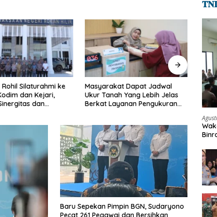
𝐓𝐍
 Rohil Silaturahmi ke
Masyarakat Dapat Jadwal
Satre
odim dan Kejari,
Ukur Tanah Yang Lebih Jelas
Tang
Sinergitas dan
Berkat Layanan Pengukuran
Penge
 Antarinstansi
Terjadwal
Ribua
Agust
Hexym
Waka
Binr
Beka
Baru Sepekan Pimpin BGN, Sudaryono
Pecat 261 Pegawai dan Bersihkan