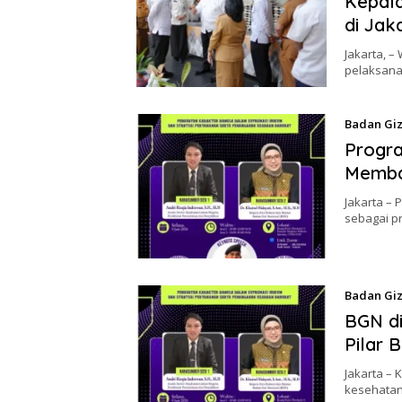
Kepal
di Jak
Jakarta, –
pelaksana
Badan Giz
Progra
Memba
Jakarta – 
sebagai 
Badan Giz
BGN di
Pilar 
Jakarta – 
kesehatan