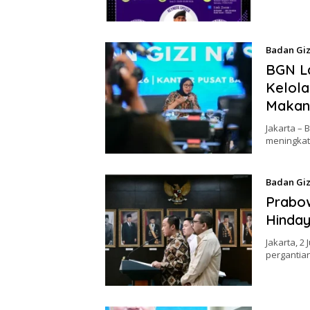
Badan Giz
BGN La
Kelola
Makan 
Jakarta –
meningkat
Badan Giz
Prabo
Hinday
Jakarta, 2
pergantia