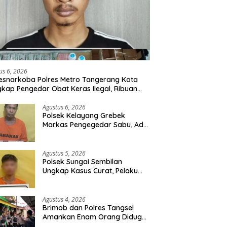
us 6, 2026
esnarkoba Polres Metro Tangerang Kota
kap Pengedar Obat Keras Ilegal, Ribuan
r Tramadol dan Hexymer Disita
Agustus 6, 2026
Polsek Kelayang Grebek
Markas Pengegedar Sabu, Ada
Lubang Tanah Untuk
Menyimpan Barang Bukti
Agustus 5, 2026
Polsek Sungai Sembilan
Ungkap Kasus Curat, Pelaku
dan Barang Bukti Berhasil
Diamankan
Agustus 4, 2026
Brimob dan Polres Tangsel
Amankan Enam Orang Diduga
Hendak Tawuran