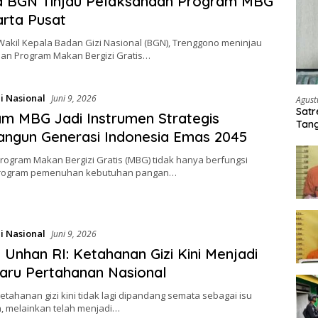
a BGN Tinjau Pelaksanaan Program MBG
arta Pusat
 Wakil Kepala Badan Gizi Nasional (BGN), Trenggono meninjau
an Program Makan Bergizi Gratis…
i Nasional
Juni 9, 2026
Agust
Satr
m MBG Jadi Instrumen Strategis
Tang
ngun Generasi Indonesia Emas 2045
Buti
Program Makan Bergizi Gratis (MBG) tidak hanya berfungsi
program pemenuhan kebutuhan pangan…
i Nasional
Juni 9, 2026
 Unhan RI: Ketahanan Gizi Kini Menjadi
Baru Pertahanan Nasional
Ketahanan gizi kini tidak lagi dipandang semata sebagai isu
, melainkan telah menjadi…