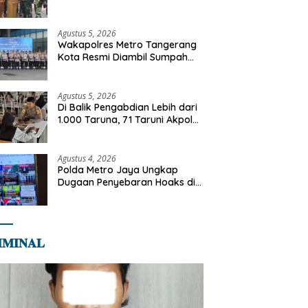
Terdampak Kekeringan di
Cipayung Jaya
Agustus 5, 2026
Wakapolres Metro Tangerang
Kota Resmi Diambil Sumpah
Jabatan, Teguhkan Komitmen
Integritas dan Pelayanan
kepada Masyarakat
Agustus 5, 2026
Di Balik Pengabdian Lebih dari
1.000 Taruna, 71 Taruni Akpol
Perkuat Pembentukan
Karakter Siswa Sekolah Rakyat
Agustus 4, 2026
Polda Metro Jaya Ungkap
Dugaan Penyebaran Hoaks di
Media Sosial
𝐌𝐈𝐍𝐀𝐋