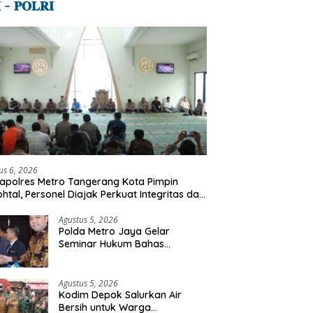
 – 𝐏𝐎𝐋𝐑𝐈
B
snarkoba Polres Metro
Wakapolres Metro Tangerang
d
erang Kota Tangkap
Kota Pimpin Binrohtal, Personel
T
dar Obat Keras Ilegal,
Diajak Perkuat Integritas dan
n Butir Tramadol dan
Bekal Akhirat
us 6, 2026
er Disita
polres Metro Tangerang Kota Pimpin
ohtal, Personel Diajak Perkuat Integritas dan
l Akhirat
Agustus 5, 2026
Polda Metro Jaya Gelar
Seminar Hukum Bahas
Perluasan Objek Praperadilan
dalam KUHAP Baru
Agustus 5, 2026
Kodim Depok Salurkan Air
Bersih untuk Warga