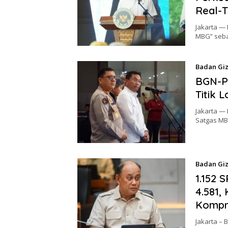
Real-
Jakarta — 
MBG” seba
Badan Giz
BGN-Po
Titik 
Jakarta —
Satgas MB
Badan Giz
1.152 
4.581,
Kompr
Jakarta –