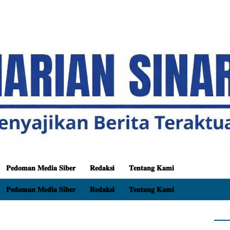
𝐏𝐞𝐝𝐨𝐦𝐚𝐧 𝐌𝐞𝐝𝐢𝐚 𝐒𝐢𝐛𝐞𝐫
𝐑𝐞𝐝𝐚𝐤𝐬𝐢
𝐓𝐞𝐧𝐭𝐚𝐧𝐠 𝐊𝐚𝐦𝐢
𝐏𝐞𝐝𝐨𝐦𝐚𝐧 𝐌𝐞𝐝𝐢𝐚 𝐒𝐢𝐛𝐞𝐫
𝐑𝐞𝐝𝐚𝐤𝐬𝐢
𝐓𝐞𝐧𝐭𝐚𝐧𝐠 𝐊𝐚𝐦𝐢