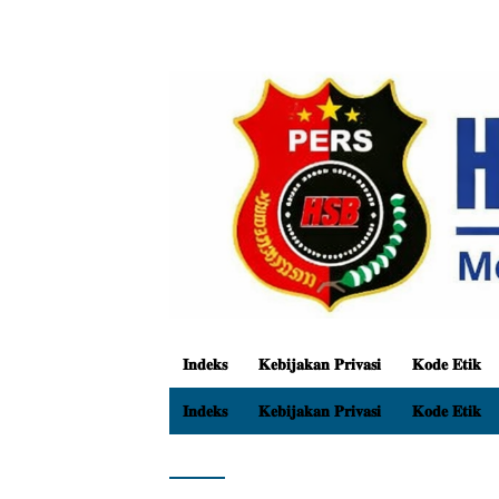
𝐈𝐧𝐝𝐞𝐤𝐬
𝐊𝐞𝐛𝐢𝐣𝐚𝐤𝐚𝐧 𝐏𝐫𝐢𝐯𝐚𝐬𝐢
𝐊𝐨𝐝𝐞 𝐄𝐭𝐢𝐤
𝐈𝐧𝐝𝐞𝐤𝐬
𝐊𝐞𝐛𝐢𝐣𝐚𝐤𝐚𝐧 𝐏𝐫𝐢𝐯𝐚𝐬𝐢
𝐊𝐨𝐝𝐞 𝐄𝐭𝐢𝐤