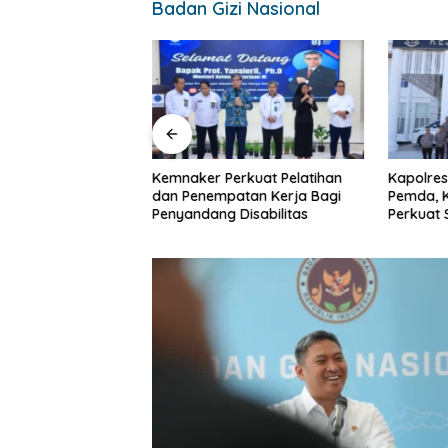
Badan Gizi Nasional
nguatan
Kemnaker Perkuat Pelatihan
Kapolres
Lulusan Perguruan
dan Penempatan Kerja Bagi
Pemda, K
ing Untuk Menjawab
Penyandang Disabilitas
Perkuat 
unia Kerja
Soliditas