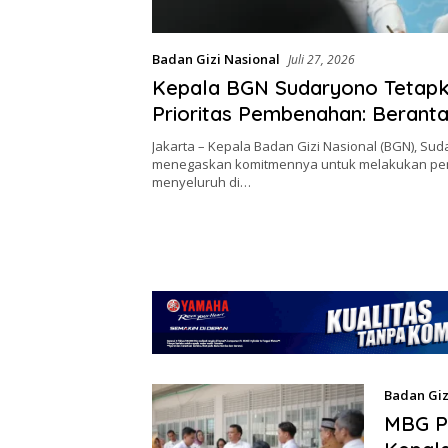
Badan Gizi Nasional
Juli 27, 2026
Kepala BGN Sudaryono Tetapk
Prioritas Pembenahan: Beranta
Perkuat Tata Kelola, dan Ting
Jakarta – Kepala Badan Gizi Nasional (BGN), Sud
Transparansi
menegaskan komitmennya untuk melakukan p
menyeluruh di…
Badan Giz
MBG Pe