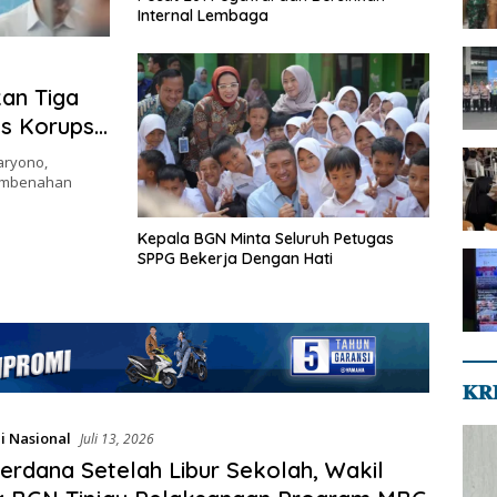
Internal Lembaga
an Tiga
s Korupsi,
katkan
aryono,
embenahan
Kepala BGN Minta Seluruh Petugas
SPPG Bekerja Dengan Hati
𝐊𝐑
i Nasional
Juli 13, 2026
rdana Setelah Libur Sekolah, Wakil