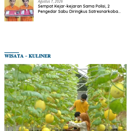
Agustus 7, 2026
Sempat Kejar-kejaran Sama Polisi, 2
Pengedar Sabu Diringkus Satresnarkoba
Polres Inhu
𝐖𝐈𝐒𝐀𝐓𝐀 – 𝐊𝐔𝐋𝐈𝐍𝐄𝐑