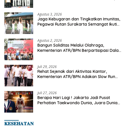
Championship 2026
Agustus 3, 2026
Jaga Kebugaran dan Tingkatkan Imunitas,
Pegawai Rutan Surakarta Semangat Ikuti
Senam Pagi
Agustus 2, 2026
Bangun Soliditas Melalui Olahraga,
Kementerian ATR/BPN Berpartisipasi Dalam
Turnamen Tenis Piala Gubernur DKI Jakarta
2026
Juli 29, 2026
Rehat Sejenak dari Aktivitas Kantor,
Kementerian ATR/BPN Adakan Slow Run
Rutin Sepulang Kerja
Juli 27, 2026
Berapa Hari Lagi ! Jakarta Jadi Pusat
Perhatian Taekwondo Dunia, Juara Dunia
Hingga Kampiun Asia Siap Berlaga di 8th
Asian Taekwondo Indonesia Open 2026
𝐊𝐄𝐒𝐄𝐇𝐀𝐓𝐀𝐍