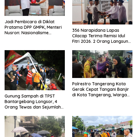
Jadi Pembicara di Diklat
Pratama DPP GMPK, Menteri
356 Narapidana Lapas
Nusron: Nasionalisme
Cilacap Terima Remisi Idul
Menjadikan Bangsa yang
Fitri 2026. 2 Orang Langsung
Kuat
Bebas
Polrestro Tangerang Kota
Gerak Cepat Tangani Banjir
di Kota Tangerang, Warga
Gunung Sampah di TPST
Dievakuasi dan Didirikan
Bantargebang Longsor, 4
Posko Siaga
Orang Tewas dan Sejumlah
Truk Tertimbun