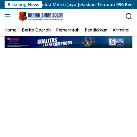
Langsung
lda Metro Jaya Jelaskan Temuan 996 Benda Menyerupai Senjata
Breaking News
ke
konten
Home
Berita Daerah
Pemerintah
Pendidikan
Kriminal