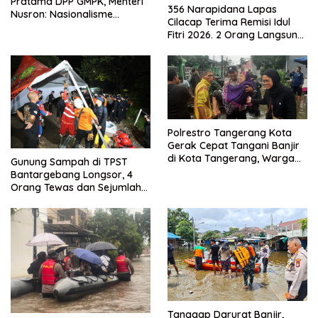
Pratama DPP GMPK, Menteri
356 Narapidana Lapas
Nusron: Nasionalisme
Cilacap Terima Remisi Idul
Menjadikan Bangsa yang
Fitri 2026. 2 Orang Langsung
Kuat
Bebas
Polrestro Tangerang Kota
Gerak Cepat Tangani Banjir
di Kota Tangerang, Warga
Gunung Sampah di TPST
Dievakuasi dan Didirikan
Bantargebang Longsor, 4
Posko Siaga
Orang Tewas dan Sejumlah
Truk Tertimbun
Tanggap Darurat Banjir,