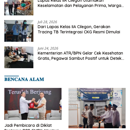
Lapas Kelas IIA Cilegon Utamakan
Keselamatan dan Pelayanan Prima, Warga
Binaan Dapatkan Rujukan Medis ke RSUD
Cilegon
Juli 28, 2026
Dari Lapas Kelas IIA Cilegon, Gerakan
Tracing TB Terintegrasi CKG Resmi Dimulai
Juni 24, 2026
Kementerian ATR/BPN Gelar Cek Kesehatan
Gratis, Pegawai Sambut Positif untuk Deteksi
Dini Penyakit
𝐁𝐄𝐍𝐂𝐀𝐍𝐀 𝐀𝐋𝐀𝐌
Jadi Pembicara di Diklat