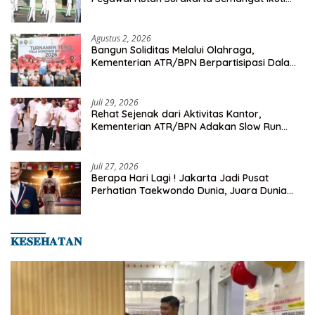
Senam Pagi
Agustus 2, 2026
Bangun Soliditas Melalui Olahraga,
Kementerian ATR/BPN Berpartisipasi Dalam
Turnamen Tenis Piala Gubernur DKI Jakarta
2026
Juli 29, 2026
Rehat Sejenak dari Aktivitas Kantor,
Kementerian ATR/BPN Adakan Slow Run
Rutin Sepulang Kerja
Juli 27, 2026
Berapa Hari Lagi ! Jakarta Jadi Pusat
Perhatian Taekwondo Dunia, Juara Dunia
Hingga Kampiun Asia Siap Berlaga di 8th
Asian Taekwondo Indonesia Open 2026
𝐊𝐄𝐒𝐄𝐇𝐀𝐓𝐀𝐍