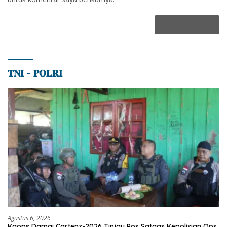
𝐓𝐍𝐈 – 𝐏𝐎𝐋𝐑𝐈
Agustus 6, 2026
Kaops Damai Cartenz-2026 Tinjau Pos Satgas Kepolisian Ops