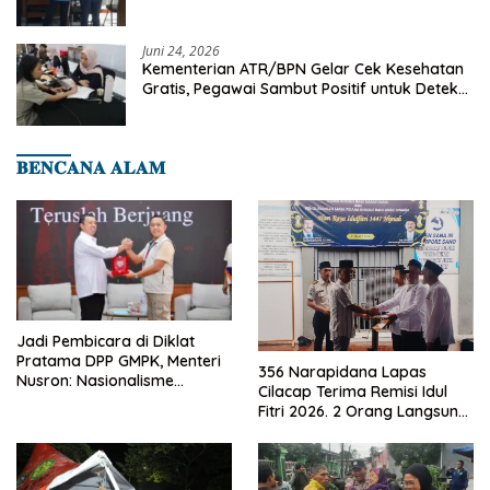
Juni 24, 2026
Kementerian ATR/BPN Gelar Cek Kesehatan
Gratis, Pegawai Sambut Positif untuk Deteksi
Dini Penyakit
𝐁𝐄𝐍𝐂𝐀𝐍𝐀 𝐀𝐋𝐀𝐌
Jadi Pembicara di Diklat
Pratama DPP GMPK, Menteri
356 Narapidana Lapas
Nusron: Nasionalisme
Cilacap Terima Remisi Idul
Menjadikan Bangsa yang
Fitri 2026. 2 Orang Langsung
Kuat
Bebas