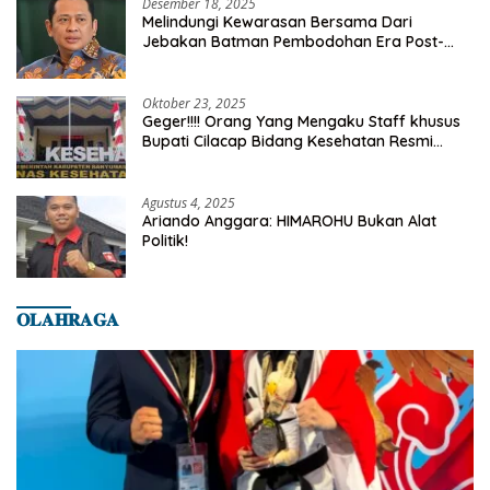
Desember 18, 2025
Melindungi Kewarasan Bersama Dari
Jebakan Batman Pembodohan Era Post-
Truth
Oktober 23, 2025
Geger!!!! Orang Yang Mengaku Staff khusus
Bupati Cilacap Bidang Kesehatan Resmi
Dilaporkan Ke Dinas Kesehatan Kab.
Banyumas
Agustus 4, 2025
Ariando Anggara: HIMAROHU Bukan Alat
Politik!
𝐎𝐋𝐀𝐇𝐑𝐀𝐆𝐀