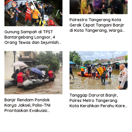
Polrestro Tangerang Kota
Gerak Cepat Tangani Banjir
di Kota Tangerang, Warga
Gunung Sampah di TPST
Dievakuasi dan Didirikan
Bantargebang Longsor, 4
Posko Siaga
Orang Tewas dan Sejumlah
Truk Tertimbun
Tanggap Darurat Banjir,
Banjir Rendam Pondok
Polres Metro Tangerang
Karya Jaksel, Polisi-TNI
Kota Kerahkan Perahu Karet
Prioritaskan Evakuasi
Evakuasi Warga Jatiuwung
Kelompok Rentan