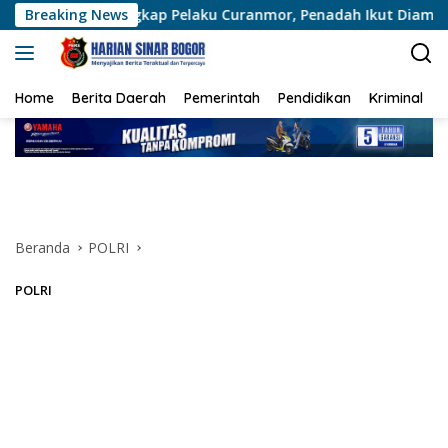
Langsung
ap Pelaku Curanmor, Penadah Ikut Diamankan
Breaking News
Brimob P
ke
konten
Home
Berita Daerah
Pemerintah
Pendidikan
Kriminal
Beranda
POLRI
POLRI