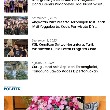
Danau Kemiri Pagardewa Jadi Pusat Wisata
dan Ekonomi Desa
September 8, 2025
Angkatan 1982 Peserta Terbanyak Ikut Tenas
IV di Yogyakarta, Kadis Pariwisata DIY :
Milyaran Rupiah Dibelanjakan Ribuan Alumni
SMANSA Makassar
September 3, 2025
KSL Kenalkan Satwa Nusantara, Tarik
Wisatawan Dunia Lewat Program Cinta
Satwa
Agustus 31, 2025
Curug Leuwi Asih Sepi dan Terbengkalai,
Tanggung Jawab Kades Dipertanyakan
𝐏𝐎𝐋𝐈𝐓𝐈𝐊