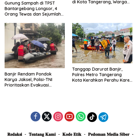
di Kota Tangerang, Warga
Gunung Sampah di TPST
Dievakuasi dan Didirikan
Bantargebang Longsor, 4
Posko Siaga
Orang Tewas dan Sejumlah
Truk Tertimbun
Tanggap Darurat Banjir,
Banjir Rendam Pondok
Polres Metro Tangerang
Karya Jaksel, Polisi-TNI
Kota Kerahkan Perahu Karet
Prioritaskan Evakuasi
Evakuasi Warga Jatiuwung
Kelompok Rentan
𝐑𝐞𝐝𝐚𝐤𝐬𝐢
𝐓𝐞𝐧𝐭𝐚𝐧𝐠 𝐊𝐚𝐦𝐢
𝐊𝐨𝐝𝐞 𝐄𝐭𝐢𝐤
𝐏𝐞𝐝𝐨𝐦𝐚𝐧 𝐌𝐞𝐝𝐢𝐚 𝐒𝐢𝐛𝐞𝐫