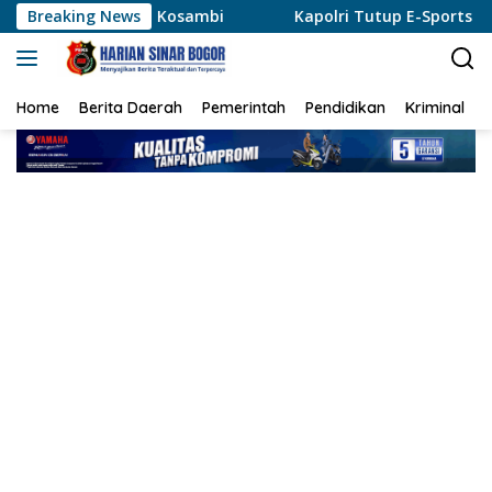
Langsung
di Kosambi
Breaking News
Kapolri Tutup E-Sports Kapolri Cup 2026, 
ke
konten
Home
Berita Daerah
Pemerintah
Pendidikan
Kriminal