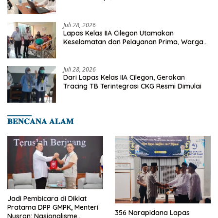
Deteksi Dini Penyakit Menular
Juli 28, 2026
Lapas Kelas IIA Cilegon Utamakan
Keselamatan dan Pelayanan Prima, Warga
Binaan Dapatkan Rujukan Medis ke RSUD
Cilegon
Juli 28, 2026
Dari Lapas Kelas IIA Cilegon, Gerakan
Tracing TB Terintegrasi CKG Resmi Dimulai
𝐁𝐄𝐍𝐂𝐀𝐍𝐀 𝐀𝐋𝐀𝐌
Jadi Pembicara di Diklat
Pratama DPP GMPK, Menteri
356 Narapidana Lapas
Nusron: Nasionalisme