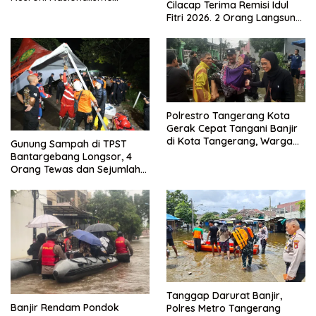
Cilacap Terima Remisi Idul
Menjadikan Bangsa yang
Fitri 2026. 2 Orang Langsung
Kuat
Bebas
Polrestro Tangerang Kota
Gerak Cepat Tangani Banjir
di Kota Tangerang, Warga
Gunung Sampah di TPST
Dievakuasi dan Didirikan
Bantargebang Longsor, 4
Posko Siaga
Orang Tewas dan Sejumlah
Truk Tertimbun
Tanggap Darurat Banjir,
Banjir Rendam Pondok
Polres Metro Tangerang