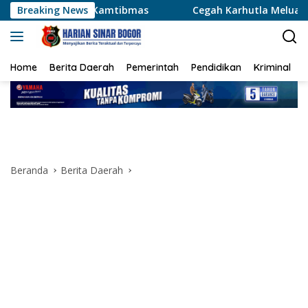
Langsung
 Kamtibmas
Breaking News
Cegah Karhutla Meluas, Wakapolda Riau da
ke
konten
Home
Berita Daerah
Pemerintah
Pendidikan
Kriminal
Beranda
Berita Daerah