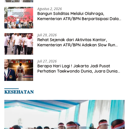
Agustus 2, 2026
Bangun Soliditas Melalui Olahraga,
Kementerian ATR/BPN Berpartisipasi Dalam
Turnamen Tenis Piala Gubernur DKI Jakarta
2026
Juli 29, 2026
Rehat Sejenak dari Aktivitas Kantor,
Kementerian ATR/BPN Adakan Slow Run
Rutin Sepulang Kerja
Juli 27, 2026
Berapa Hari Lagi ! Jakarta Jadi Pusat
Perhatian Taekwondo Dunia, Juara Dunia
Hingga Kampiun Asia Siap Berlaga di 8th
Asian Taekwondo Indonesia Open 2026
𝐊𝐄𝐒𝐄𝐇𝐀𝐓𝐀𝐍