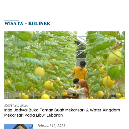
𝐖𝐈𝐒𝐀𝐓𝐀 – 𝐊𝐔𝐋𝐈𝐍𝐄𝐑
Maret 20, 2026
Intip Jadwal Buka Taman Buah Mekarsari & Water Kingdom
Mekarsari Pada Libur Lebaran
Februari 13, 2026